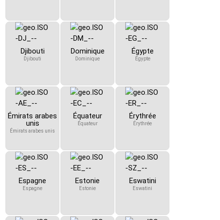
Djibouti
Dominique
Égypte
Djibouti
Dominique
Égypte
Émirats arabes
Équateur
Érythrée
unis
Équateur
Érythrée
Émirats arabes unis
Espagne
Estonie
Eswatini
Espagne
Estonie
Eswatini