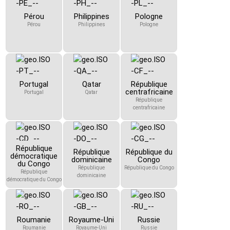
Pérou
Philippines
Pologne
Pérou
Philippines
Pologne
Portugal
Qatar
République
centrafricaine
Portugal
Qatar
République
centrafricaine
République
République
République du
démocratique
dominicaine
Congo
du Congo
République
République du Congo
République
dominicaine
démocratique du Congo
Roumanie
Royaume-Uni
Russie
Roumanie
Royaume-Uni
Russie