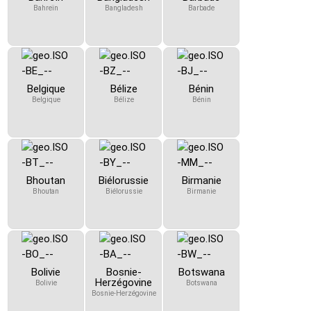
Bahreïn
Bangladesh
Barbade
Belgique
Bélize
Bénin
Belgique
Bélize
Bénin
Bhoutan
Biélorussie
Birmanie
Bhoutan
Biélorussie
Birmanie
Bolivie
Bosnie-
Botswana
Herzégovine
Bolivie
Botswana
Bosnie-Herzégovine