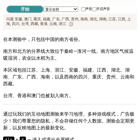
声音
开启声音
问题
安徽
澳门
重庆
福建
广东
广西
贵州
海南
湖北
湖南
江苏
江西
上
海
四川
台湾
西藏
香港
云南
浙江
在本测验中，只包括中国的南方省份。
南方和北方的分界线大致位于秦岭—淮河一线。南方地区气候温
暖湿润，农业以水稻为主。
本区域包括江苏、上海、浙江、安徽、福建、江西、湖北、湖
南、广东、广西、海南，以及西南的四川、重庆、贵州、云南和
西藏。
台湾、香港和澳门也被划入南方。
通过玩我们的互动地图测验来学习地理。多种游戏模式，广告极
少！我们尊重您的隐私，不会存储任何个人数据。测验会定期更
新，以反映地图上的最新变化。
+
— 进入或退出全屏模式
Alt
F