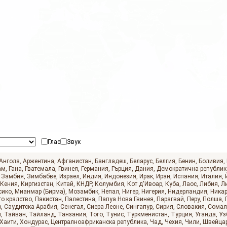
Глас
Звук
Use 
alt + mouse wheel
 to zoom the map
Ангола
Аржентина
Афганистан
Бангладеш
Беларус
Белгия
Бенин
Боливия
ам
Гана
Гватемала
Гвинея
Германия
Гърция
Дания
Демократична републик
Замбия
Зимбабве
Израел
Индия
Индонезия
Ирак
Иран
Испания
Италия
Кения
Киргизстан
Китай
КНДР
Колумбия
Кот д'Ивоар
Куба
Лаос
Либия
Л
сико
Мианмар (Бирма)
Мозамбик
Непал
Нигер
Нигерия
Нидерландия
Никар
о кралство
Пакистан
Палестина
Папуа Нова Гвинея
Парагвай
Перу
Полша
р
Саудитска Арабия
Сенегал
Сиера Леоне
Сингапур
Сирия
Словакия
Сомал
н
Тайван
Тайланд
Танзания
Того
Тунис
Туркменистан
Турция
Уганда
Уз
Хаити
Хондурас
Централноафриканска република
Чад
Чехия
Чили
Швейца