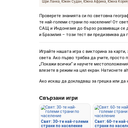
Шри Ланка
Южен Судан
Южна Африка
Южна Корея
Проверете знанията си по световна геогра
те най-големи страни по население! От све
САЩ и Индонезия до бързо развиващи се д
и Бразилия – този тест ви предизвиква да г
Играйте нашата игра с викторина за карти, 
света. Ако първо трябва да учите, просто 
„Покажи всички“ и научете местоположеният
влезете в режим на цял екран. Натиснете a
Ако искаш да докладваш за грешка или да 
Свързани игри
Свят: 30-те най-големи
Свят: 60-те най
страни по население
страни по насел