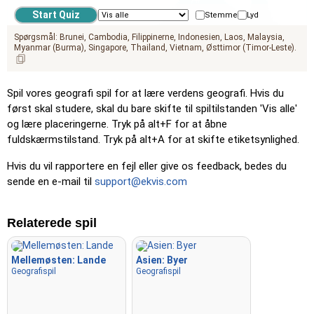
Stemme
Lyd
Spørgsmål:
Brunei
Cambodia
Filippinerne
Indonesien
Laos
Malaysia
Myanmar (Burma)
Singapore
Thailand
Vietnam
Østtimor (Timor-Leste)
Spil vores geografi spil for at lære verdens geografi. Hvis du
først skal studere, skal du bare skifte til spiltilstanden 'Vis alle'
og lære placeringerne. Tryk på alt+F for at åbne
fuldskærmstilstand. Tryk på alt+A for at skifte etiketsynlighed.
Hvis du vil rapportere en fejl eller give os feedback, bedes du
sende en e-mail til
support@ekvis.com
Relaterede spil
Mellemøsten: Lande
Asien: Byer
Geografispil
Geografispil