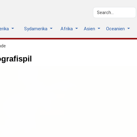
erika
Sydamerika
Afrika
Asien
Oceanien
nde
rafispil