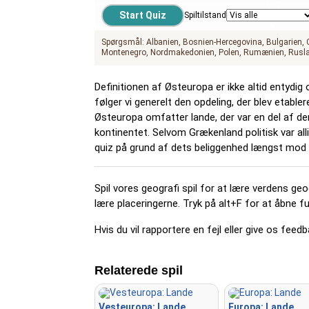
Spiltilstand
Spørgsmål:
Albanien
Bosnien-Hercegovina
Bulgarien
Montenegro
Nordmakedonien
Polen
Rumænien
Rusl
Definitionen af Østeuropa er ikke altid entydig 
følger vi generelt den opdeling, der blev etabl
Østeuropa omfatter lande, der var en del af den
kontinentet. Selvom Grækenland politisk var all
quiz på grund af dets beliggenhed længst mod
Spil vores geografi spil for at lære verdens geogr
lære placeringerne. Tryk på alt+F for at åbne f
Hvis du vil rapportere en fejl eller give os fee
Relaterede spil
Vesteuropa: Lande
Europa: Lande