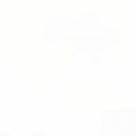
geo.black_sea
geo.mediterranean_sea