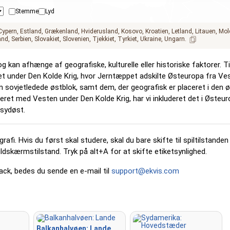
Stemme
Lyd
Cypern
Estland
Grækenland
Hviderusland
Kosovo
Kroatien
Letland
Litauen
Mol
and
Serbien
Slovakiet
Slovenien
Tjekkiet
Tyrkiet
Ukraine
Ungarn
og kan afhænge af geografiske, kulturelle eller historiske faktorer. T
eret under Den Kolde Krig, hvor Jerntæppet adskilte Østeuropa fra Ve
 sovjetledede østblok, samt dem, der geografisk er placeret i den øs
ieret med Vesten under Den Kolde Krig, har vi inkluderet det i Østeu
 sydøst.
afi. Hvis du først skal studere, skal du bare skifte til spiltilstanden 
uldskærmstilstand. Tryk på alt+A for at skifte etiketsynlighed.
dback, bedes du sende en e-mail til
support@ekvis.com
Balkanhalvøen: Lande