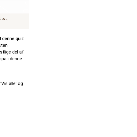
dova
il denne quiz
sten.
tlige del af
ropa i denne
'Vis alle' og