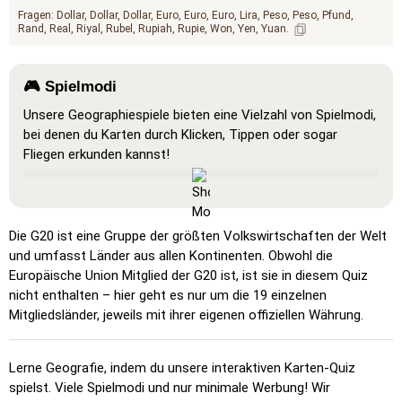
Fragen:
Dollar
Dollar
Dollar
Euro
Euro
Euro
Lira
Peso
Peso
Pfund
Rand
Real
Riyal
Rubel
Rupiah
Rupie
Won
Yen
Yuan
🎮 Spielmodi
Unsere Geographiespiele bieten eine Vielzahl von Spielmodi,
bei denen du Karten durch Klicken, Tippen oder sogar
Fliegen erkunden kannst!
Zeige Alle
: Ein Lernmodus, in dem alle Orte auf der Karte
sichtbar sind, um das Studium und die Orientierung zu
erleichtern.
Die G20 ist eine Gruppe der größten Volkswirtschaften der Welt
Klicke auf… (sehr leicht)
: Funktioniert wie „Klicke auf…“,
und umfasst Länder aus allen Kontinenten. Obwohl die
aber beim Überfahren mit der Maus wird der Name des
Europäische Union Mitglied der G20 ist, ist sie in diesem Quiz
Ortes angezeigt.
nicht enthalten – hier geht es nur um die 19 einzelnen
Mitgliedsländer, jeweils mit ihrer eigenen offiziellen Währung.
Klicke auf… (einfach)
: Ähnlich wie „Klicke auf…“, aber es
werden drei mögliche Orte hervorgehoben.
Lerne Geografie, indem du unsere interaktiven Karten-Quiz
Klicke auf…
: Klicke genau auf den gesuchten Ort.
spielst. Viele Spielmodi und nur minimale Werbung! Wir
Klicke auf… (schwierig)
: Wie „Klicke auf…“, aber die Orte