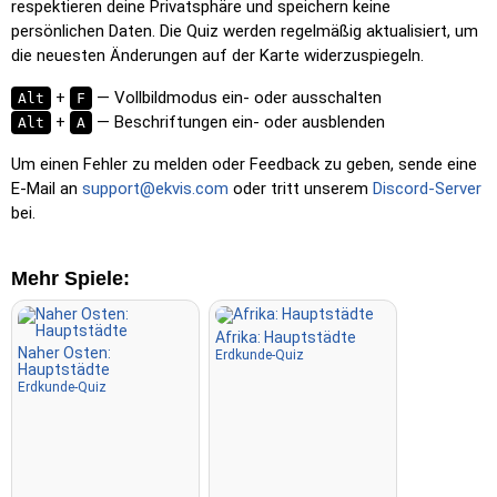
respektieren deine Privatsphäre und speichern keine
kehren nach dem Anklicken zur ursprünglichen Farbe zurück.
persönlichen Daten. Die Quiz werden regelmäßig aktualisiert, um
Klicke auf… (ohne Grenzen)
: Wie „Klicke auf…“, aber ohne
die neuesten Änderungen auf der Karte widerzuspiegeln.
sichtbare Grenzen, was die Herausforderung erhöht.
+
— Vollbildmodus ein- oder ausschalten
Alt
F
Klicke auf… (Flaggen)
: Wie „Klicke auf…“, aber es wird nur
+
— Beschriftungen ein- oder ausblenden
Alt
A
eine Flagge angezeigt – ohne Namen.
Um einen Fehler zu melden oder Feedback zu geben, sende eine
Multiple Choice
: Wähle die richtige Antwort aus vier
E-Mail an
support@ekvis.com
oder tritt unserem
Discord-Server
Optionen per Klick oder durch Drücken der Tasten 1–4.
bei.
Zufallstippen
: Gib die Namen der Orte in beliebiger
Reihenfolge ein; sie werden auf der Karte hervorgehoben.
Mehr Spiele:
Tippen
: Tippe den Namen des markierten Ortes ein.
Fliegen
: Steuere mit den Pfeiltasten oder WASD und nutze
Afrika: Hauptstädte
die Leertaste für einen Geschwindigkeitsschub.
Naher Osten:
Erdkunde-Quiz
Hauptstädte
Erdkunde-Quiz