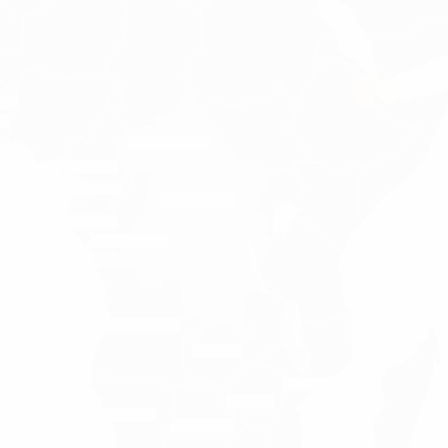
geo.red_sea
GEO.I