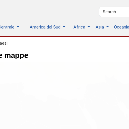
Centrale
America del Sud
Africa
Asia
Oceani
Paesi
le mappe
geo.mediterranean_sea