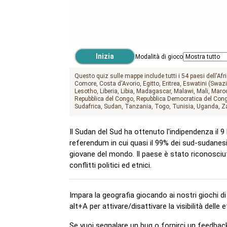
Modalità di gioco
Questo quiz sulle mappe include tutti i 54 paesi dell'Afri
Comore
Costa d'Avorio
Egitto
Eritrea
Eswatini (Swazi
Lesotho
Liberia
Libia
Madagascar
Malawi
Mali
Maro
Repubblica del Congo
Repubblica Democratica del Con
Sudafrica
Sudan
Tanzania
Togo
Tunisia
Uganda
Z
Il Sudan del Sud ha ottenuto l'indipendenza il 9 l
referendum in cui quasi il 99% dei sud-sudanesi
giovane del mondo. Il paese è stato riconosciuto
conflitti politici ed etnici.
Impara la geografia giocando ai nostri giochi d
alt+A per attivare/disattivare la visibilità delle 
Se vuoi segnalare un bug o fornirci un feedback