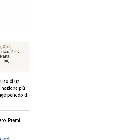
CEAN
e
Ciad
issau
Kenya
ricana
udan
uito di un
a nazione più
ngo periodo di
ero. Premi
scord.