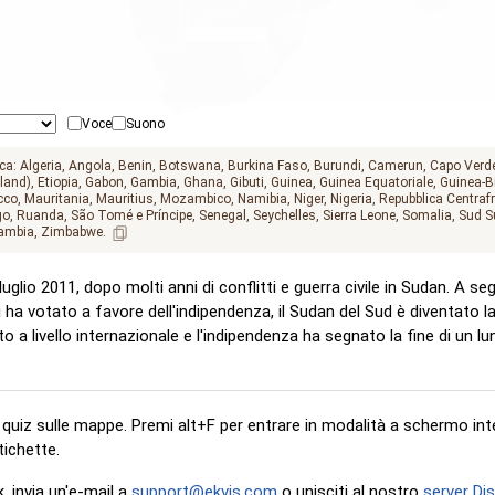
GEO.INDIAN_O
Voce
Suono
ca:
Algeria
Angola
Benin
Botswana
Burkina Faso
Burundi
Camerun
Capo Verd
land)
Etiopia
Gabon
Gambia
Ghana
Gibuti
Guinea
Guinea Equatoriale
Guinea-B
cco
Mauritania
Mauritius
Mozambico
Namibia
Niger
Nigeria
Repubblica Centraf
go
Ruanda
São Tomé e Príncipe
Senegal
Seychelles
Sierra Leone
Somalia
Sud S
ambia
Zimbabwe
uglio 2011, dopo molti anni di conflitti e guerra civile in Sudan. A seg
 ha votato a favore dell'indipendenza, il Sudan del Sud è diventato l
 a livello internazionale e l'indipendenza ha segnato la fine di un lu
i quiz sulle mappe. Premi alt+F per entrare in modalità a schermo int
etichette.
, invia un'e-mail a
support@ekvis.com
o unisciti al nostro
server Di