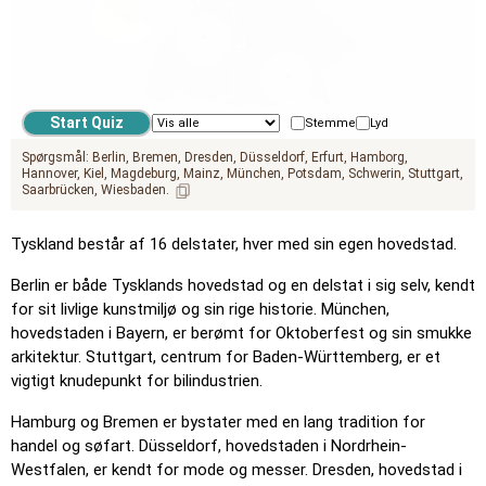
Stemme
Lyd
Spørgsmål:
Berlin
Bremen
Dresden
Düsseldorf
Erfurt
Hamborg
Hannover
Kiel
Magdeburg
Mainz
München
Potsdam
Schwerin
Stuttgart
Saarbrücken
Wiesbaden
Tyskland består af 16 delstater, hver med sin egen hovedstad.
Berlin er både Tysklands hovedstad og en delstat i sig selv, kendt
for sit livlige kunstmiljø og sin rige historie. München,
hovedstaden i Bayern, er berømt for Oktoberfest og sin smukke
arkitektur. Stuttgart, centrum for Baden-Württemberg, er et
vigtigt knudepunkt for bilindustrien.
Hamburg og Bremen er bystater med en lang tradition for
handel og søfart. Düsseldorf, hovedstaden i Nordrhein-
Westfalen, er kendt for mode og messer. Dresden, hovedstad i