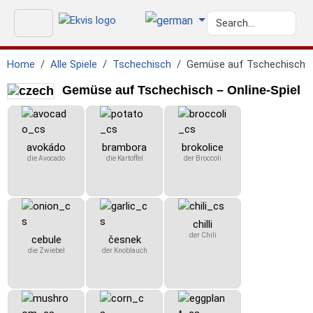
Home
Alle Spiele
Tschechisch
Gemüse auf Tschechisch
Gemüse auf Tschechisch – Online-Spiel
avokádo
brambora
brokolice
die Avocado
die Kartoffel
der Broccoli
chilli
der Chili
cebule
česnek
die Zwiebel
der Knoblauch