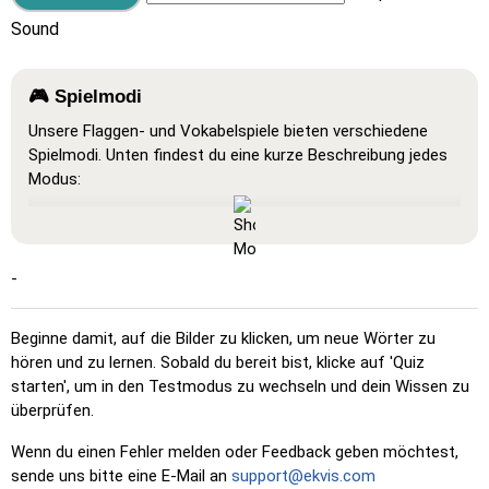
Sound
🎮 Spielmodi
Unsere Flaggen- und Vokabelspiele bieten verschiedene
Spielmodi. Unten findest du eine kurze Beschreibung jedes
Modus:
Alles anzeigen
: Ein Lernmodus, in dem alle Karten sichtbar
sind, sodass du sie auswendig lernen oder ausdrucken
kannst.
-
Lernen
: Klicke auf die Karten, um die Übersetzung zu
sehen und das Wort zu hören.
Beginne damit, auf die Bilder zu klicken, um neue Wörter zu
Klicke auf …
: Klicke genau auf das Wort oder die Flagge,
hören und zu lernen. Sobald du bereit bist, klicke auf 'Quiz
die du finden sollst.
starten', um in den Testmodus zu wechseln und dein Wissen zu
überprüfen.
Mehrfachauswahl
: Wähle die richtige Option aus vier
Möglichkeiten durch Klicken oder mit den Tasten 1–4.
Wenn du einen Fehler melden oder Feedback geben möchtest,
Zufallstippen
: Tippe die Wörter in beliebiger Reihenfolge
sende uns bitte eine E-Mail an
support@ekvis.com