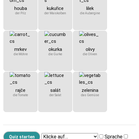
houba
kukuřice
lilek
der Pilz
der Maiskolben
die Aubergine
mrkev
okurka
olivy
die Möhre
die Gurke
die Oliven
rajče
salát
zelenina
die Tomate
der Salat
das Gemüse
Sprache