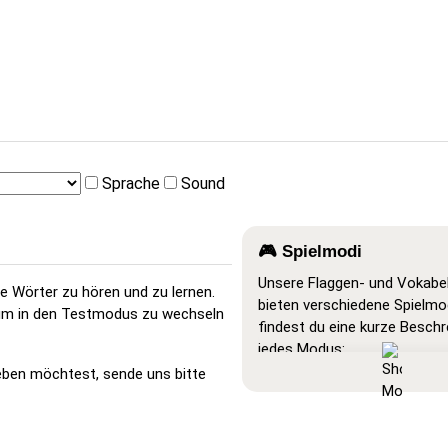
Sprache
Sound
🎮 Spielmodi
Unsere Flaggen- und Vokabel
ue Wörter zu hören und zu lernen.
bieten verschiedene Spielmo
', um in den Testmodus zu wechseln
findest du eine kurze Besch
jedes Modus:
eben möchtest, sende uns bitte
Alles anzeigen
: Ein Lernmo
alle Karten sichtbar sind, so
auswendig lernen oder ausd
kannst.