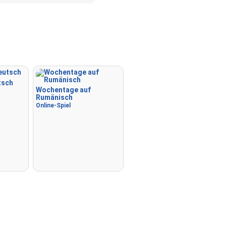
Memory
: Spiele ein klassis
Memory-Spiel. Du kannst die
Karten auswählen.
Match
: Ordne ein Bild dem
entsprechenden Wort zu.
Duolingo-Stil
: Ein schnelles
tsch
ähnlich denen in Duolingo. W
Wochentage auf
die Paare löst, erscheinen we
Rumänisch
Online-Spiel
Kreuzworträtsel
: Ein Kreuz
wird für dich erstellt, das d
oder lösen kannst.
Space
: Fliege durch den We
schieße auf die angegebenen
Verwende die Pfeiltasten 
und zur Geschwindigkeitsst
die Leertaste zum Schießen.
-