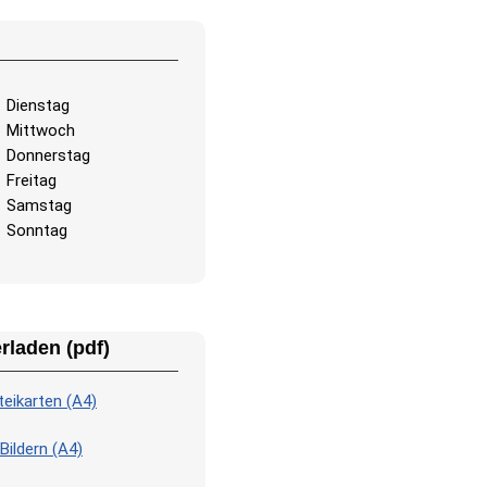
Lernen
: Klicke auf die Karte
Übersetzung zu sehen und d
hören.
Dienstag
Klicke auf …
: Klicke genau 
Mittwoch
oder die Flagge, die du finden
Donnerstag
Mehrfachauswahl
: Wähle d
Freitag
Option aus vier Möglichkeite
Samstag
Klicken oder mit den Tasten 
Sonntag
Zufallstippen
: Tippe die Wö
beliebiger Reihenfolge ein; s
Raster hervorgehoben, währ
schreibst.
rladen (pdf)
Schreiben
: Tippe den Name
hervorgehobenen Bildes ein.
eikarten (A4)
Buchstaben
: Ordne die Bu
an, dass das Wort oder der
Bildern (A4)
Ländernamen entsteht.