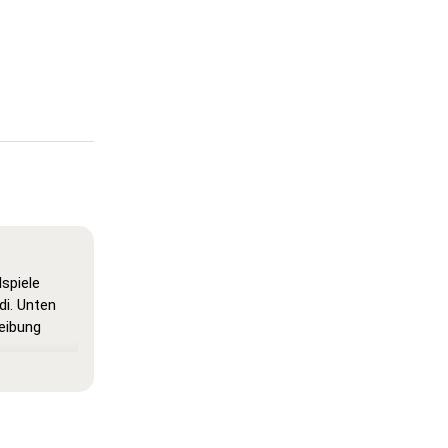
spiele
di. Unten
reibung
dus, in dem
dass du sie
rucken