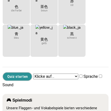
赤
rot
色
茶色
die Farbe
braun
青
黒
blau
schwarz
黄色
gelb
Sprache
Sound
🎮 Spielmodi
Unsere Flaggen- und Vokabelspiele bieten verschiedene