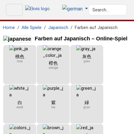
Home
Alle Spiele
Japanisch
Farben auf Japanisch
Farben auf Japanisch – Online-Spiel
桃色
灰色
rosa
grau
橙色
orange
白
紫
緑
weiß
lila
grün