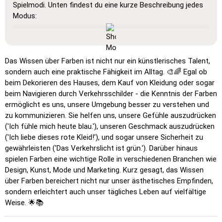
Spielmodi. Unten findest du eine kurze Beschreibung jedes
Modus:
Alles anzeigen
: Ein Lernmodus, in dem alle Karten sichtbar
sind, sodass du sie auswendig lernen oder ausdrucken
kannst.
Das Wissen über Farben ist nicht nur ein künstlerisches Talent,
Lernen
: Klicke auf die Karten, um die Übersetzung zu
sondern auch eine praktische Fähigkeit im Alltag. 🎨🌈 Egal ob
sehen und das Wort zu hören.
beim Dekorieren des Hauses, dem Kauf von Kleidung oder sogar
beim Navigieren durch Verkehrsschilder - die Kenntnis der Farben
Klicke auf …
: Klicke genau auf das Wort oder die Flagge,
ermöglicht es uns, unsere Umgebung besser zu verstehen und
die du finden sollst.
zu kommunizieren. Sie helfen uns, unsere Gefühle auszudrücken
Mehrfachauswahl
: Wähle die richtige Option aus vier
('Ich fühle mich heute blau.'), unseren Geschmack auszudrücken
Möglichkeiten durch Klicken oder mit den Tasten 1–4.
('Ich liebe dieses rote Kleid!'), und sogar unsere Sicherheit zu
gewährleisten ('Das Verkehrslicht ist grün.'). Darüber hinaus
Zufallstippen
: Tippe die Wörter in beliebiger Reihenfolge
spielen Farben eine wichtige Rolle in verschiedenen Branchen wie
ein; sie werden im Raster hervorgehoben, während du
Design, Kunst, Mode und Marketing. Kurz gesagt, das Wissen
schreibst.
über Farben bereichert nicht nur unser ästhetisches Empfinden,
Schreiben
: Tippe den Namen des hervorgehobenen Bildes
sondern erleichtert auch unser tägliches Leben auf vielfältige
ein.
Weise. 🌟📚
Buchstaben
: Ordne die Buchstaben so an, dass das Wort