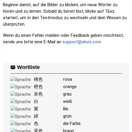
oder der Ländernamen entsteht.
Beginne damit, auf die Bilder zu klicken, um neue Wörter zu
hören und zu lernen. Sobald du bereit bist, klicke auf 'Quiz
Memory
: Spiele ein klassisches Memory-Spiel. Du kannst
starten', um in den Testmodus zu wechseln und dein Wissen zu
die Anzahl der Karten auswählen.
überprüfen.
Match
: Ordne ein Bild dem entsprechenden Wort zu.
Wenn du einen Fehler melden oder Feedback geben möchtest,
Duolingo-Stil
: Ein schnelles Spiel ähnlich denen in Duolingo.
sende uns bitte eine E-Mail an
support@ekvis.com
Während du die Paare löst, erscheinen weitere.
Kreuzworträtsel
: Ein Kreuzworträtsel wird für dich erstellt,
.
das du ausdrucken oder lösen kannst.
📖 Wortliste
Space
: Fliege durch den Weltraum und schieße auf die
angegebenen Bilder! Verwende die Pfeiltasten zum
桃色
rosa
Bewegen und zur Geschwindigkeitssteuerung und die
橙色
orange
Leertaste zum Schießen.
灰色
grau
-
白
weiß
紫
lila
緑
grün
色
die Farbe
茶色
braun