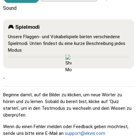
Sound
🎮 Spielmodi
Unsere Flaggen- und Vokabelspiele bieten verschiedene
Spielmodi. Unten findest du eine kurze Beschreibung jedes
Modus:
Alles anzeigen
: Ein Lernmodus, in dem alle Karten sichtbar
sind, sodass du sie auswendig lernen oder ausdrucken
kannst.
-
Lernen
: Klicke auf die Karten, um die Übersetzung zu
sehen und das Wort zu hören.
Beginne damit, auf die Bilder zu klicken, um neue Wörter zu
Klicke auf …
: Klicke genau auf das Wort oder die Flagge,
hören und zu lernen. Sobald du bereit bist, klicke auf 'Quiz
die du finden sollst.
starten', um in den Testmodus zu wechseln und dein Wissen zu
überprüfen.
Mehrfachauswahl
: Wähle die richtige Option aus vier
Möglichkeiten durch Klicken oder mit den Tasten 1–4.
Wenn du einen Fehler melden oder Feedback geben möchtest,
Zufallstippen
: Tippe die Wörter in beliebiger Reihenfolge
sende uns bitte eine E-Mail an
support@ekvis.com