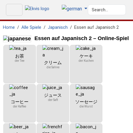
Home
Alle Spiele
Japanisch
Essen auf Japanisch 2
Essen auf Japanisch 2 – Online-Spiel
お茶
ケーキ
der Tee
der Kuchen
クリーム
die Sahne
ジュース
der Saft
コーヒー
ソーセージ
der Kaffee
die Wurst