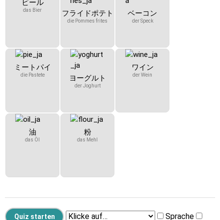
ビール
das Bier
フライドポテト
ベーコン
die Pommes frites
der Speck
ミートパイ
ワイン
die Pastete
der Wein
ヨーグルト
der Joghurt
油
粉
das Öl
das Mehl
Sprache