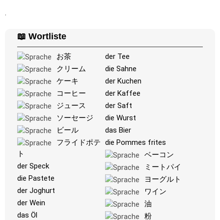
ein; sie werden im Raster hervorgehoben, während du
.
schreibst.
Schreiben
: Tippe den Namen des hervorgehobenen Bildes
📖 Wortliste
ein.
お茶
der Tee
Buchstaben
: Ordne die Buchstaben so an, dass das Wort
oder der Ländernamen entsteht.
クリーム
die Sahne
ケーキ
der Kuchen
Memory
: Spiele ein klassisches Memory-Spiel. Du kannst
コーヒー
der Kaffee
die Anzahl der Karten auswählen.
ジュース
der Saft
Match
: Ordne ein Bild dem entsprechenden Wort zu.
ソーセージ
die Wurst
Duolingo-Stil
: Ein schnelles Spiel ähnlich denen in Duolingo.
ビール
das Bier
Während du die Paare löst, erscheinen weitere.
フライドポテ
die Pommes frites
Kreuzworträtsel
: Ein Kreuzworträtsel wird für dich erstellt,
ト
ベーコン
das du ausdrucken oder lösen kannst.
der Speck
ミートパイ
die Pastete
Space
: Fliege durch den Weltraum und schieße auf die
ヨーグルト
angegebenen Bilder! Verwende die Pfeiltasten zum
der Joghurt
ワイン
Bewegen und zur Geschwindigkeitssteuerung und die
der Wein
油
Leertaste zum Schießen.
das Öl
粉