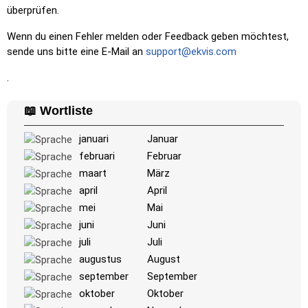
Buchstaben
: Ordne die Buchstaben so an, dass das Wort
überprüfen.
oder der Ländernamen entsteht.
Wenn du einen Fehler melden oder Feedback geben möchtest,
Memory
: Spiele ein klassisches Memory-Spiel. Du kannst
sende uns bitte eine E-Mail an
support@ekvis.com
die Anzahl der Karten auswählen.
.
Match
: Ordne ein Bild dem entsprechenden Wort zu.
Duolingo-Stil
: Ein schnelles Spiel ähnlich denen in Duolingo.
📖 Wortliste
Während du die Paare löst, erscheinen weitere.
Kreuzworträtsel
: Ein Kreuzworträtsel wird für dich erstellt,
januari
Januar
das du ausdrucken oder lösen kannst.
februari
Februar
maart
März
Space
: Fliege durch den Weltraum und schieße auf die
angegebenen Bilder! Verwende die Pfeiltasten zum
april
April
Bewegen und zur Geschwindigkeitssteuerung und die
mei
Mai
Leertaste zum Schießen.
juni
Juni
-
juli
Juli
augustus
August
september
September
oktober
Oktober