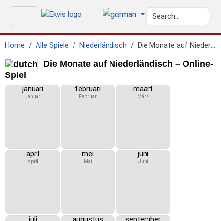
Home
Alle Spiele
Niederländisch
Die Monate auf Niederländisch
Die Monate auf Niederländisch – Online-
Spiel
januari
februari
maart
Januar
Februar
März
april
mei
juni
April
Mai
Juni
juli
augustus
september