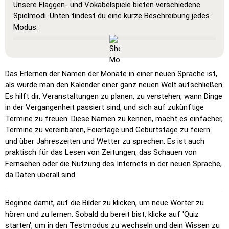
Unsere Flaggen- und Vokabelspiele bieten verschiedene
Spielmodi. Unten findest du eine kurze Beschreibung jedes
Modus:
Alles anzeigen
: Ein Lernmodus, in dem alle Karten sichtbar
sind, sodass du sie auswendig lernen oder ausdrucken
kannst.
Das Erlernen der Namen der Monate in einer neuen Sprache ist,
Lernen
: Klicke auf die Karten, um die Übersetzung zu
als würde man den Kalender einer ganz neuen Welt aufschließen.
sehen und das Wort zu hören.
Es hilft dir, Veranstaltungen zu planen, zu verstehen, wann Dinge
in der Vergangenheit passiert sind, und sich auf zukünftige
Klicke auf …
: Klicke genau auf das Wort oder die Flagge,
Termine zu freuen. Diese Namen zu kennen, macht es einfacher,
die du finden sollst.
Termine zu vereinbaren, Feiertage und Geburtstage zu feiern
Mehrfachauswahl
: Wähle die richtige Option aus vier
und über Jahreszeiten und Wetter zu sprechen. Es ist auch
Möglichkeiten durch Klicken oder mit den Tasten 1–4.
praktisch für das Lesen von Zeitungen, das Schauen von
Fernsehen oder die Nutzung des Internets in der neuen Sprache,
Zufallstippen
: Tippe die Wörter in beliebiger Reihenfolge
da Daten überall sind.
ein; sie werden im Raster hervorgehoben, während du
schreibst.
Beginne damit, auf die Bilder zu klicken, um neue Wörter zu
Schreiben
: Tippe den Namen des hervorgehobenen Bildes
hören und zu lernen. Sobald du bereit bist, klicke auf 'Quiz
ein.
starten', um in den Testmodus zu wechseln und dein Wissen zu