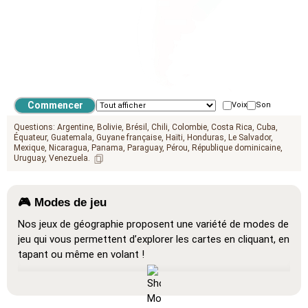
Voix
Son
Questions:
Argentine
Bolivie
Brésil
Chili
Colombie
Costa Rica
Cuba
Équateur
Guatemala
Guyane française
Haïti
Honduras
Le Salvador
Mexique
Nicaragua
Panama
Paraguay
Pérou
République dominicaine
Uruguay
Venezuela
🎮 Modes de jeu
Nos jeux de géographie proposent une variété de modes de
jeu qui vous permettent d’explorer les cartes en cliquant, en
tapant ou même en volant !
Tout afficher
: Un mode d’apprentissage où toutes les
localisations sont visibles sur la carte, facilitant ainsi
l’étude et la mémorisation.