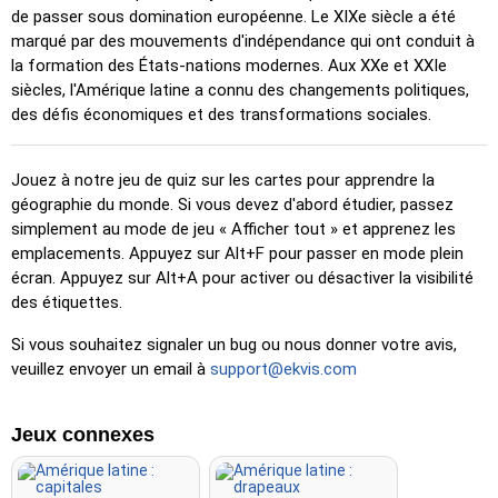
Type aléatoire
: Tapez les noms des emplacements dans
de passer sous domination européenne. Le XIXe siècle a été
n'importe quel ordre ; ils seront mis en évidence sur la carte
marqué par des mouvements d'indépendance qui ont conduit à
au fur et à mesure.
la formation des États-nations modernes. Aux XXe et XXIe
Taper
: Tapez le nom de l’emplacement mis en évidence.
siècles, l'Amérique latine a connu des changements politiques,
des défis économiques et des transformations sociales.
Voler
: Utilisez les touches fléchées ou WASD pour
contrôler et appuyez sur la barre d’espace pour accélérer.
Jouez à notre jeu de quiz sur les cartes pour apprendre la
géographie du monde. Si vous devez d'abord étudier, passez
simplement au mode de jeu « Afficher tout » et apprenez les
emplacements. Appuyez sur Alt+F pour passer en mode plein
écran. Appuyez sur Alt+A pour activer ou désactiver la visibilité
des étiquettes.
Si vous souhaitez signaler un bug ou nous donner votre avis,
veuillez envoyer un email à
support@ekvis.com
Jeux connexes