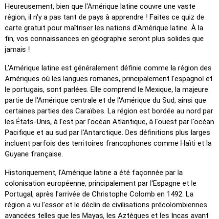
Heureusement, bien que l'Amérique latine couvre une vaste
Cliquez sur (très facile)
: Fonctionne comme 'Cliquez
région, il n'y a pas tant de pays à apprendre ! Faites ce quiz de
sur…', mais lorsque vous passez la souris sur un lieu, son
carte gratuit pour maîtriser les nations d'Amérique latine. À la
nom apparaît.
fin, vos connaissances en géographie seront plus solides que
jamais !
Cliquez sur (facile)
: Similaire à 'Cliquez sur…', mais trois
emplacements possibles sont mis en évidence pour
L'Amérique latine est généralement définie comme la région des
faciliter la sélection.
Amériques où les langues romanes, principalement l'espagnol et
Cliquez sur…
: Cliquez sur l’emplacement exact indiqué.
le portugais, sont parlées. Elle comprend le Mexique, la majeure
partie de l'Amérique centrale et de l'Amérique du Sud, ainsi que
Cliquez sur… (difficile)
: Comme 'Cliquez sur…', mais les
certaines parties des Caraïbes. La région est bordée au nord par
lieux retrouvent leur couleur d'origine après avoir été
les États-Unis, à l'est par l'océan Atlantique, à l'ouest par l'océan
cliqués.
Pacifique et au sud par l'Antarctique. Des définitions plus larges
Cliquez sur (sans frontières)
: Comme 'Cliquez sur…', mais
incluent parfois des territoires francophones comme Haïti et la
sans frontières visibles, ce qui rend le jeu plus difficile.
Guyane française.
Cliquez sur… (drapeaux)
: Comme 'Cliquez sur…', mais seul
Historiquement, l'Amérique latine a été façonnée par la
un drapeau est affiché – sans nom.
colonisation européenne, principalement par l'Espagne et le
Portugal, après l'arrivée de Christophe Colomb en 1492. La
Choix multiple
: Sélectionnez la bonne réponse parmi
région a vu l'essor et le déclin de civilisations précolombiennes
quatre en cliquant ou en appuyant sur les touches 1–4.
avancées telles que les Mayas, les Aztèques et les Incas avant