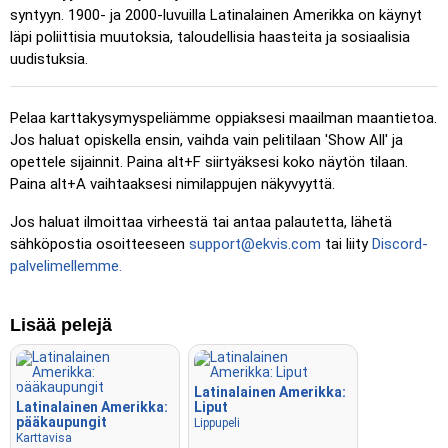
Lennä
: Ohjaa nuolinäppäimillä tai WASD-näppäimillä ja
syntyyn. 1900- ja 2000-luvuilla Latinalainen Amerikka on käynyt
käytä välilyöntiä nopeuslisäykseen.
läpi poliittisia muutoksia, taloudellisia haasteita ja sosiaalisia
uudistuksia.
Pelaa karttakysymyspeliämme oppiaksesi maailman maantietoa.
Jos haluat opiskella ensin, vaihda vain pelitilaan 'Show All' ja
opettele sijainnit. Paina alt+F siirtyäksesi koko näytön tilaan.
Paina alt+A vaihtaaksesi nimilappujen näkyvyyttä.
Jos haluat ilmoittaa virheestä tai antaa palautetta, lähetä
sähköpostia osoitteeseen
support@ekvis.com
tai liity
Discord-
palvelimellemme.
Lisää pelejä
Latinalainen Amerikka:
Latinalainen Amerikka:
Liput
pääkaupungit
Lippupeli
Karttavisa