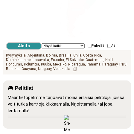
Puheääni
Ääni
Kysymyksiä:
Argentiina
Bolivia
Brasilia
Chile
Costa Rica
Dominikaaninen tasavalta
Ecuador
El Salvador
Guatemala
Haiti
Honduras
Kolumbia
Kuuba
Meksiko
Nicaragua
Panama
Paraguay
Peru
Ranskan Guayana
Uruguay
Venezuela
🎮 Pelitilat
Maantietopelimme tarjoavat monia erilaisia pelitiloja, joissa
voit tutkia karttoja klikkaamalla, kirjoittamalla tai jopa
lentämällä!
Näytä kaikki
: Oppimistila, jossa kaikki sijainnit näkyvät
kartalla, mikä helpottaa opiskelua ja hahmottamista.