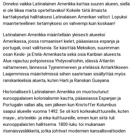
Klikkaa (erittäin helppo)
: Toimii kuten ”Klikkaa”, mutta
Onneksi vaikka Latinalainen Amerikka kattaa suuren alueen, siellä
kun viet hiiren sijainnin päälle, sen nimi näytetään.
ei ole liikaa maita opeteltavaksi! Kokeile tätä ilmaista
karttakyselyä hallitaksesi Latinalaisen Amerikan valtiot. Lopuksi
Klikkaa (helppo)
: Kuten ”Klikkaa”, mutta kolme mahdollista
maantieteellinen tietämyksesi on vahvempi kuin koskaan!
sijaintia korostetaan.
Klikkaa
: Klikkaa täsmälleen oikeaa sijaintia.
Latinalainen Amerikka määritellään yleisesti alueeksi
Amerikassa, jossa romaaniset kielet, pääasiassa espanja ja
Klikkaa (vaikea)
: Kuten ”Klikkaa”, mutta sijainnit palautuvat
portugali, ovat vallitsevia. Se käsittää Meksikon, suurimman
alkuperäiseen väriinsä klikkauksen jälkeen.
osan Keski- ja Etelä-Amerikasta sekä osia Karibian alueesta.
Klikkaa (ei rajoja)
: Kuten ”Klikkaa”, mutta ilman näkyviä
Alue rajautuu pohjoisessa Yhdysvaltoihin, idässä Atlantin
rajoja, mikä lisää haastetta.
valtamereen, lännessä Tyynenmereen ja etelässä Antarktikseen.
Laajemmissa määritelmissä siihen saatetaan sisällyttää myös
Klikkaa (liput)
: Kuten ”Klikkaa”, mutta näytetään vain lippu
ranskankielisiä alueita, kuten Haiti ja Ranskan Guayana.
– ei nimiä.
Historiallisesti Latinalainen Amerikka on muotoutunut
Monivalinta
: Valitse oikea vaihtoehto neljästä klikkaamalla
eurooppalaisen kolonialismin kautta, pääasiassa Espanjan ja
tai painamalla numeroita 1–4.
Portugalin vallan alla, sen jälkeen kun Kristoffer Kolumbus
Kirjoita satunnaisesti
: Kirjoita sijaintien nimet missä
saapui alueelle vuonna 1492. Se oli koti korkeakulttuureille, kuten
tahansa järjestyksessä; ne korostetaan kartalla edetessäsi.
maya-, atsteekki- ja inka-kulttuureille, ennen kuin siitä tuli
Kirjoita
: Kirjoita korostetun sijainnin nimi.
eurooppalaisten hallitsema. 1800-luku toi mukanaan
itsenäisyysliikkeitä, jotka johtivat modernien kansallisvaltioiden