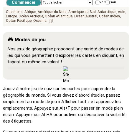
Voix
Son
Questions:
Afrique
Amérique du Nord
Amérique du Sud
Antarctique
Asie
Europe
Océan Arctique
Océan Atlantique
Océan Austral
Océan Indien
Océan Pacifique
Océanie
🎮 Modes de jeu
Nos jeux de géographie proposent une variété de modes de
jeu qui vous permettent d’explorer les cartes en cliquant, en
tapant ou même en volant !
Tout afficher
: Un mode d’apprentissage où toutes les
localisations sont visibles sur la carte, facilitant ainsi
l’étude et la mémorisation.
Jouez à notre jeu de quiz sur les cartes pour apprendre la
Cliquez sur (très facile)
: Fonctionne comme 'Cliquez
géographie du monde. Si vous devez d'abord étudier, passez
sur…', mais lorsque vous passez la souris sur un lieu, son
simplement au mode de jeu « Afficher tout » et apprenez les
nom apparaît.
emplacements. Appuyez sur Alt+F pour passer en mode plein
écran. Appuyez sur Alt+A pour activer ou désactiver la visibilité
Cliquez sur (facile)
: Similaire à 'Cliquez sur…', mais trois
des étiquettes.
emplacements possibles sont mis en évidence pour
faciliter la sélection.