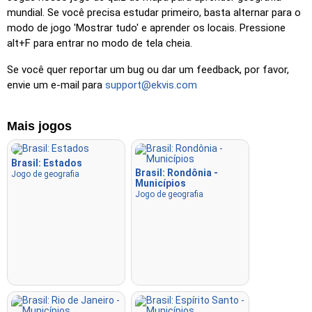
Clique
: Clique exatamente no local solicitado.
mundial. Se você precisa estudar primeiro, basta alternar para o
Clique (difícil)
: Como 'Clique', mas os locais retornam à
modo de jogo 'Mostrar tudo' e aprender os locais. Pressione
cor original após serem clicados.
alt+F para entrar no modo de tela cheia.
Clique (sem fronteiras)
: Como 'Clique', mas sem
Se você quer reportar um bug ou dar um feedback, por favor,
fronteiras visíveis, tornando-o mais desafiador.
envie um e-mail para
support@ekvis.com
Clique (bandeiras)
: Como 'Clique', mas apenas uma
bandeira é exibida – sem nomes.
Mais jogos
Múltipla escolha
: Escolha a opção correta entre quatro
clicando ou pressionando as teclas 1–4.
Brasil: Estados
Brasil: Rondônia -
Escrita aleatório
: Digite os nomes das localidades em
Jogo de geografia
Municípios
qualquer ordem; eles serão destacados no mapa à medida
Jogo de geografia
que avança.
Escrita
: Digite o nome do local destacado.
Voar
: Use as teclas de seta ou WASD para controlar e
pressione a barra de espaço para aumentar a velocidade.