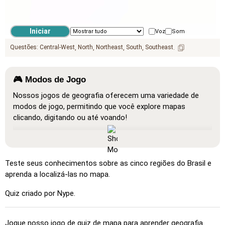
Voz
Som
Questões:
Central-West
North
Northeast
South
Southeast
🎮 Modos de Jogo
Nossos jogos de geografia oferecem uma variedade de
modos de jogo, permitindo que você explore mapas
clicando, digitando ou até voando!
Mostrar tudo
: Um modo de aprendizado onde todas as
localizações estão visíveis no mapa, facilitando o estudo e
a familiarização.
Teste seus conhecimentos sobre as cinco regiões do Brasil e
Clique (muito fácil)
: Funciona como 'Clique', mas ao
aprenda a localizá-las no mapa.
passar o cursor sobre um local, seu nome é exibido.
Quiz criado por Nype.
Clique (fácil)
: Semelhante a 'Clique', mas destaca três
locais possíveis para facilitar a seleção.
Jogue nosso jogo de quiz de mapa para aprender geografia