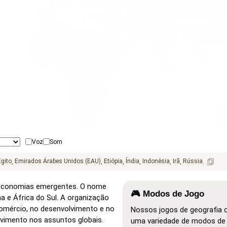
Voz
Som
Use 
alt + mouse wheel
 to zoom the map
Egito
Emirados Árabes Unidos (EAU)
Etiópia
Índia
Indonésia
Irã
Rússia
s economias emergentes. O nome
🎮 Modos de Jogo
ina e África do Sul. A organização
omércio, no desenvolvimento e no
Nossos jogos de geografia
vimento nos assuntos globais.
uma variedade de modos de 