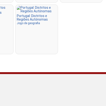
'Clique', mas sem fronteiras v
tornando-o mais desafiador.
os
Portugal: Distritos e
Clique (bandeiras)
: Como '
Regiões Autónomas
apenas uma bandeira é exib
Jogo de geografia
nomes.
Múltipla escolha
: Escolha 
correta entre quatro clicand
pressionando as teclas 1–4.
Escrita aleatório
: Digite 
localidades em qualquer ord
serão destacados no mapa 
que avança.
Escrita
: Digite o nome do lo
destacado.
Voar
: Use as teclas de set
para controlar e pressione a
espaço para aumentar a velo