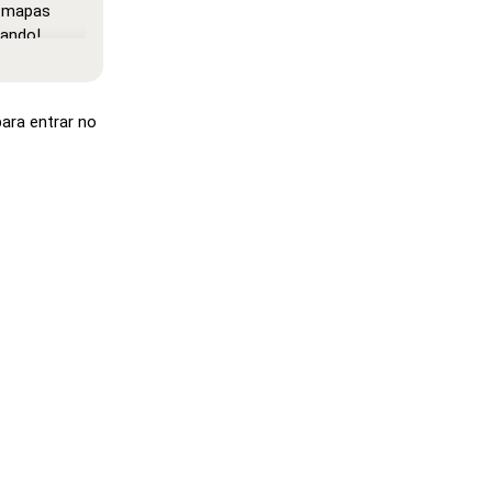
e mapas
oando!
localizações
litando o
para entrar no
iona como
rsor sobre
.
'Clique',
síveis para
o local
e', mas os
al após
Como