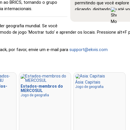
am ao BRICS, tornando o grupo
permitindo que você explor
a internacionais.
clicando, digitando ou até v
Mostrar tudo
: Um modo de
aprendizado onde todas as 
er geografia mundial. Se você
estão visíveis no mapa, faci
o modo de jogo 'Mostrar tudo' e aprender os locais. Pressione alt+F 
estudo e a familiarização.
Clique (muito fácil)
: Func
ck, por favor, envie um e-mail para
support@ekvis.com
'Clique', mas ao passar o cu
um local, seu nome é exibido
Clique (fácil)
: Semelhante a 
mas destaca três locais pos
facilitar a seleção.
Ásia: Capitais
dos-
Estados-membros do
Jogo de geografia
MERCOSUL
Clique
: Clique exatamente n
Jogo de geografia
solicitado.
Clique (difícil)
: Como 'Cliqu
locais retornam à cor origin
serem clicados.
Clique (sem fronteiras)
: 