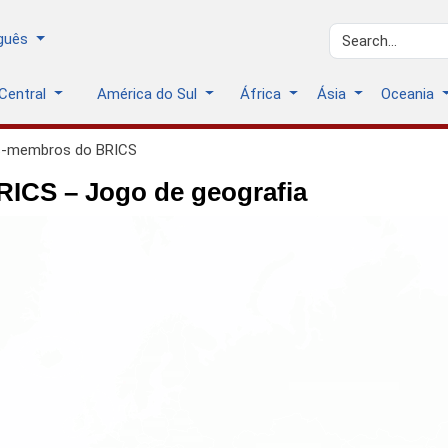
guês
Central
América do Sul
África
Ásia
Oceania
s-membros do BRICS
ICS – Jogo de geografia