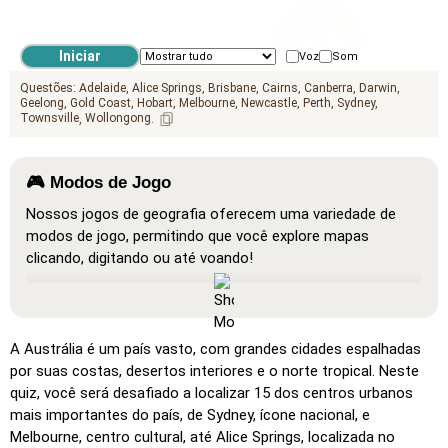
Voz
Som
Questões:
Adelaide
Alice Springs
Brisbane
Cairns
Canberra
Darwin
Geelong
Gold Coast
Hobart
Melbourne
Newcastle
Perth
Sydney
Townsville
Wollongong
🎮 Modos de Jogo
Nossos jogos de geografia oferecem uma variedade de
modos de jogo, permitindo que você explore mapas
clicando, digitando ou até voando!
Mostrar tudo
: Um modo de aprendizado onde todas as
localizações estão visíveis no mapa, facilitando o estudo e
a familiarização.
A Austrália é um país vasto, com grandes cidades espalhadas
Clique (muito fácil)
: Funciona como 'Clique', mas ao
por suas costas, desertos interiores e o norte tropical. Neste
passar o cursor sobre um local, seu nome é exibido.
quiz, você será desafiado a localizar 15 dos centros urbanos
mais importantes do país, de Sydney, ícone nacional, e
Clique (fácil)
: Semelhante a 'Clique', mas destaca três
Melbourne, centro cultural, até Alice Springs, localizada no
locais possíveis para facilitar a seleção.