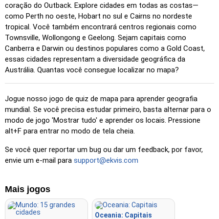
coração do Outback. Explore cidades em todas as costas—
Clique
: Clique exatamente no local solicitado.
como Perth no oeste, Hobart no sul e Cairns no nordeste
tropical. Você também encontrará centros regionais como
Clique (difícil)
: Como 'Clique', mas os locais retornam à
Townsville, Wollongong e Geelong. Sejam capitais como
cor original após serem clicados.
Canberra e Darwin ou destinos populares como a Gold Coast,
Clique (sem fronteiras)
: Como 'Clique', mas sem
essas cidades representam a diversidade geográfica da
fronteiras visíveis, tornando-o mais desafiador.
Austrália. Quantas você consegue localizar no mapa?
Clique (bandeiras)
: Como 'Clique', mas apenas uma
bandeira é exibida – sem nomes.
Jogue nosso jogo de quiz de mapa para aprender geografia
Múltipla escolha
: Escolha a opção correta entre quatro
mundial. Se você precisa estudar primeiro, basta alternar para o
clicando ou pressionando as teclas 1–4.
modo de jogo 'Mostrar tudo' e aprender os locais. Pressione
alt+F para entrar no modo de tela cheia.
Escrita aleatório
: Digite os nomes das localidades em
qualquer ordem; eles serão destacados no mapa à medida
Se você quer reportar um bug ou dar um feedback, por favor,
que avança.
envie um e-mail para
support@ekvis.com
Escrita
: Digite o nome do local destacado.
Voar
: Use as teclas de seta ou WASD para controlar e
Mais jogos
pressione a barra de espaço para aumentar a velocidade.
Oceania: Capitais