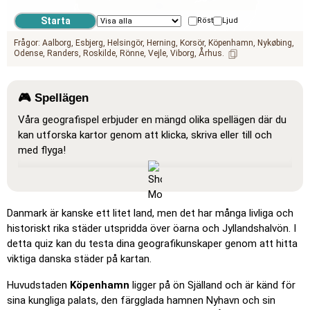
Röst
Ljud
Frågor:
Aalborg
Esbjerg
Helsingör
Herning
Korsör
Köpenhamn
Nykøbing
Odense
Randers
Roskilde
Rönne
Vejle
Viborg
Århus
🎮 Spellägen
Våra geografispel erbjuder en mängd olika spellägen där du
kan utforska kartor genom att klicka, skriva eller till och
med flyga!
Visa alla
: Ett läge där alla platser är synliga på kartan, vilket
gör det enklare att studera och lära sig.
Klicka på… (lättast)
: Fungerar som 'Klicka på…', men när
Danmark är kanske ett litet land, men det har många livliga och
du för muspekaren över en plats visas namnet.
historiskt rika städer utspridda över öarna och Jyllandshalvön. I
detta quiz kan du testa dina geografikunskaper genom att hitta
Klicka på… (lätt)
: Liknar 'Klicka på…', men tre möjliga
viktiga danska städer på kartan.
platser markeras för att göra valet enklare.
Klicka på…
: Klicka på den exakta plats du blir ombedd att
Huvudstaden
Köpenhamn
ligger på ön Själland och är känd för
hitta.
sina kungliga palats, den färgglada hamnen Nyhavn och sin