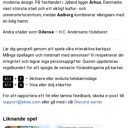
moderna design. På fastlandet i Jylland ligger
Århus
, Danmarks
Klicka på… (svårt)
: Som 'Klicka på…', men platserna
näst största stad och ett viktigt kultur- och
återgår till sin ursprungliga färg efter att de klickats på.
universitetscentrum, medan
Aalborg
kombinerar vikingaarv med
Klicka på… (utan gränser)
: Som 'Klicka på…', men utan
en livlig hamn.
synliga gränser, vilket gör det svårare.
Andra städer som
Odense
– H.C. Andersens födelsest
Klicka på… (flaggor)
: Som 'Klicka på…', men endast en
flagga visas – inga namn.
Lär dig geografi genom att spela våra interaktiva kartquiz.
Flervalsfrågor
: Välj rätt alternativ av fyra genom att klicka
Många spellägen och minimalt med annonser! Vi respekterar din
eller trycka på tangenterna 1–4.
integritet och lagrar inga personuppgifter. Quizen uppdateras
Skriv fritt
: Skriv platsernas namn i valfri ordning; de
regelbundet för att spegla de senaste förändringarna på kartan.
markeras på kartan allteftersom.
+
— Aktivera eller avsluta helskärmsläge
Alt
F
Skriv
: Skriv namnet på den markerade platsen.
+
— Visa eller dölj etiketter
Alt
A
Flyg
: Styr med piltangenterna eller WASD och använd
För att rapportera ett fel eller lämna feedback, skicka e-post till
mellanslagstangenten för att öka farten.
support@ekvis.com
eller gå med i vår
Discord-server
.
Liknande spel