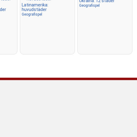
Ukraina: 12 städer
Latinamerika:
Geografispel
Skriv
: Skriv namnet på den 
der
huvudstäder
platsen.
Geografispel
Flyg
: Styr med piltangenterna
WASD och använd
mellanslagstangenten för at
farten.