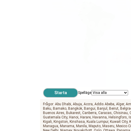
Spelläge
Frågor:
Abu Dhabi
Abuja
Accra
Addis Abeba
Alger
Am
Baku
Bamako
Bangkok
Bangui
Banjul
Beirut
Belgra
Buenos Aires
Bukarest
Canberra
Caracas
Chisinau
Guatemala City
Hanoi
Harare
Havanna
Helsingfors
I
Kigali
Kingston
Kinshasa
Kuala Lumpur
Kuwait City
Managua
Manama
Manila
Maputo
Maseru
Mexico Ci
New Delhi
Niamey
Nouakchott
Oslo
Ottawa
Panama 