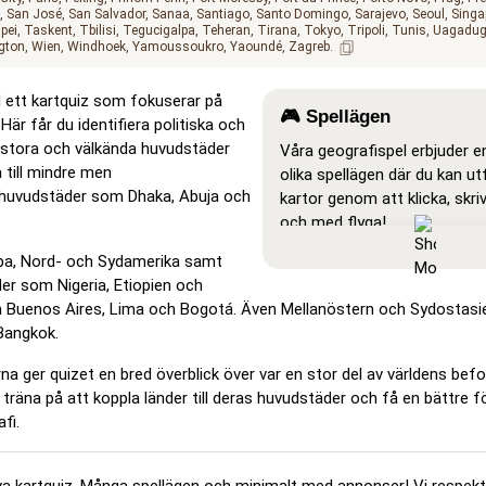
San José
San Salvador
Sanaa
Santiago
Santo Domingo
Sarajevo
Seoul
Singa
pei
Taskent
Tbilisi
Tegucigalpa
Teheran
Tirana
Tokyo
Tripoli
Tunis
Uagadu
gton
Wien
Windhoek
Yamoussoukro
Yaoundé
Zagreb
 ett kartquiz som fokuserar på
🎮 Spellägen
är får du identifiera politiska och
ån stora och välkända huvudstäder
Våra geografispel erbjuder 
 till mindre men
olika spellägen där du kan u
 huvudstäder som Dhaka, Abuja och
kartor genom att klicka, skriva 
och med flyga!
Visa alla
: Ett läge där alla p
ropa, Nord- och Sydamerika samt
synliga på kartan, vilket gör 
er som Nigeria, Etiopien och
att studera och lära sig.
m Buenos Aires, Lima och Bogotá. Även Mellanöstern och Sydostasie
Bangkok.
Klicka på… (lättast)
: Fung
'Klicka på…', men när du för
a ger quizet en bred överblick över var en stor del av världens befo
över en plats visas namnet.
 träna på att koppla länder till deras huvudstäder och få en bättre f
fi.
Klicka på… (lätt)
: Liknar 'Kl
men tre möjliga platser mark
göra valet enklare.
iva kartquiz. Många spellägen och minimalt med annonser! Vi respekt