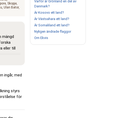
Varför är Grönland en del av
pore
Skopje
Danmark?
gu
Ulan Bator
Är Kosovo ett land?
Är Västsahara ett land?
Är Somaliland ett land?
Nyligen ändrade flaggor
en mängd
Om Ekvis
tforska
eller till
latser är
det enklare
n ingår, med
erar som
 muspekaren
lkning styrs
örståelse för
icka på…',
eras för att
erar din