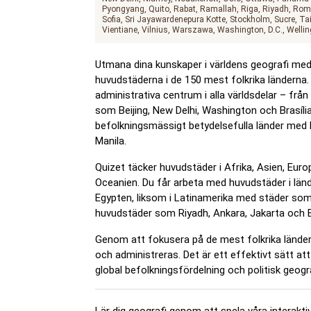
Pyongyang
Quito
Rabat
Ramallah
Riga
Riyadh
Rom
Sofia
Sri Jayawardenepura Kotte
Stockholm
Sucre
Tai
Vientiane
Vilnius
Warszawa
Washington, D.C.
Wellin
Utmana dina kunskaper i världens geografi med
huvudstäderna i de 150 mest folkrika länderna. H
administrativa centrum i alla världsdelar – fr
som Beijing, New Delhi, Washington och Brasília
befolkningsmässigt betydelsefulla länder med
Manila.
Quizet täcker huvudstäder i Afrika, Asien, Eu
Oceanien. Du får arbeta med huvudstäder i länd
Egypten, liksom i Latinamerika med städer so
huvudstäder som Riyadh, Ankara, Jakarta och 
Genom att fokusera på de mest folkrika ländern
och administreras. Det är ett effektivt sätt att
global befolkningsfördelning och politisk geogra
Lär dig geografi genom att spela våra interakt