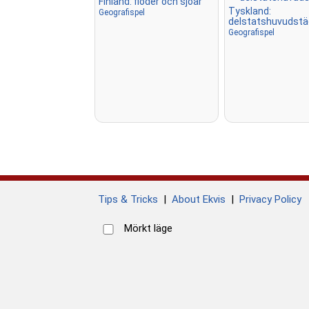
Finland: floder och sjöar
Tyskland:
Geografispel
delstatshuvudstä
Geografispel
Tips & Tricks
|
About Ekvis
|
Privacy Policy
Mörkt läge