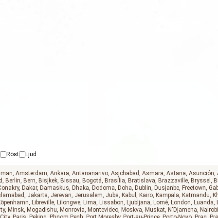
Röst
Ljud
man
Amsterdam
Ankara
Antananarivo
Asjchabad
Asmara
Astana
Asunción
d
Berlin
Bern
Bisjkek
Bissau
Bogotá
Brasília
Bratislava
Brazzaville
Bryssel
B
Conakry
Dakar
Damaskus
Dhaka
Dodoma
Doha
Dublin
Dusjanbe
Freetown
Ga
slamabad
Jakarta
Jerevan
Jerusalem
Juba
Kabul
Kairo
Kampala
Katmandu
K
Köpenhamn
Libreville
Lilongwe
Lima
Lissabon
Ljubljana
Lomé
London
Luanda
ty
Minsk
Mogadishu
Monrovia
Montevideo
Moskva
Muskat
N'Djamena
Nairob
City
Paris
Peking
Phnom Penh
Port Moresby
Port-au-Prince
Porto-Novo
Prag
Pre