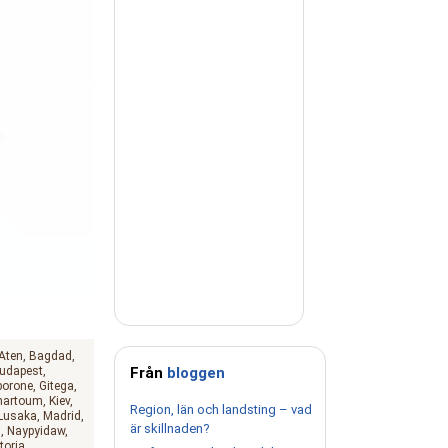
Aten
Bagdad
udapest
Från
bloggen
borone
Gitega
hartoum
Kiev
Region, län och landsting – vad
Lusaka
Madrid
är skillnaden?
i
Naypyidaw
toria