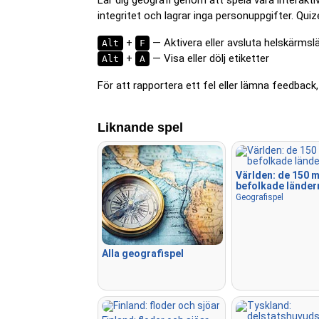
integritet och lagrar inga personuppgifter. Qu
+
— Aktivera eller avsluta helskärmsl
Alt
F
+
— Visa eller dölj etiketter
Alt
A
För att rapportera ett fel eller lämna feedback,
Liknande spel
Världen: de 150 
befolkade länder
Geografispel
Alla geografispel