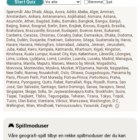
Stemme
Lyd
Spørsmål:
Abu Dhabi
Abuja
Accra
Addis Abeba
Alger
Amman
Amsterdam
Ankara
Antananarivo
Asjkhabad
Asmara
Astana
Asunción
Athen
Bagdad
Baku
Bamako
Bangkok
Bangui
Banjul
Beijing
Beirut
Beograd
Berlin
Bern
Bisjkek
Bissau
Bogotá
Brasília
Bratislava
Brazzaville
Brussel
Budapest
Buenos Aires
Bukarest
Canberra
Caracas
Chisinau
Conakry
Dakar
Damaskus
Dhaka
Dodoma
Doha
Dublin
Dusjanbe
Freetown
Gaborone
Gitega
Guatemala by
Hanoi
Harare
Havana
Helsingfors
Islamabad
Jakarta
Jerevan
Jerusalem
Juba
Kabul
Kairo
Kampala
Katmandu
Khartoum
Kigali
Kingston
Kinshasa
Kuala Lumpur
Kuwait City
Kyiv
København
Libreville
Lilongwe
Lima
Lisboa
Ljubljana
Lomé
London
Luanda
Lusaka
Madrid
Managua
Manama
Manila
Maputo
Maseru
Mexico by
Minsk
Mogadishu
Monrovia
Montevideo
Moskva
Muskat
N'Djamena
Nairobi
Naypyidaw
New Delhi
Niamey
Nouakchott
Oslo
Ottawa
Ouagadougou
Panama by
Paris
Phnom Penh
Port Moresby
Port-au-Prince
Porto-Novo
Praha
Pretoria
Pyongyang
Quito
Rabat
Ramallah
Riga
Riyadh
Roma
San
José
San Salvador
Santiago
Santo Domingo
Sanaa
Sarajevo
Seoul
Singapore
Skopje
Sofia
Sri Jayawardenepura Kotte
Stockholm
Sucre
Taipei
Tasjkent
Tbilisi
Tegucigalpa
Teheran
Tirana
Tokyo
Tripoli
Tunis
Ulan Bator
Vientiane
Vilnius
Warszawa
Washington, D.C.
Wellington
Wien
Windhoek
Yamoussoukro
Yaoundé
Zagreb
🎮 Spillmoduser
Våre geografi-spill tilbyr en rekke spillmoduser der du kan