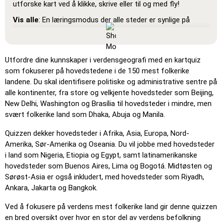
utforske kart ved å klikke, skrive eller til og med fly!
Vis alle
: En læringsmodus der alle steder er synlige på
kartet, slik at du kan studere og bli kjent med dem.
Pin (veldig enkelt)
: Fungerer som 'Pin', men når du holder
musen over et sted, vises navnet.
Utfordre dine kunnskaper i verdensgeografi med en kartquiz
som fokuserer på hovedstedene i de 150 mest folkerike
Pin (enkelt)
: Ligner på 'Pin', men tre mulige steder blir
landene. Du skal identifisere politiske og administrative sentre på
fremhevet for å gjøre valget enklere.
alle kontinenter, fra store og velkjente hovedsteder som Beijing,
Pin
: Klikk på det nøyaktige stedet du blir bedt om å finne.
New Delhi, Washington og Brasília til hovedsteder i mindre, men
svært folkerike land som Dhaka, Abuja og Manila.
Pin (vanskelig)
: Som 'Pin', men stedene går tilbake til sin
opprinnelige farge etter å ha blitt klikket.
Quizzen dekker hovedsteder i Afrika, Asia, Europa, Nord-
Pin (uten grenser)
: Som 'Pin', men uten synlige grenser,
Amerika, Sør-Amerika og Oseania. Du vil jobbe med hovedsteder
noe som gjør det mer utfordrende.
i land som Nigeria, Etiopia og Egypt, samt latinamerikanske
hovedsteder som Buenos Aires, Lima og Bogotá. Midtøsten og
Pin (flags)
: Som 'Pin', men bare et flagg vises – ingen navn.
Sørøst-Asia er også inkludert, med hovedsteder som Riyadh,
Flervalg
: Velg riktig alternativ blant fire ved å klikke eller
Ankara, Jakarta og Bangkok.
trykke på tastene 1–4.
Ved å fokusere på verdens mest folkerike land gir denne quizzen
Skriv tilfeldig
: Skriv inn stedsnavn i hvilken som helst
en bred oversikt over hvor en stor del av verdens befolkning