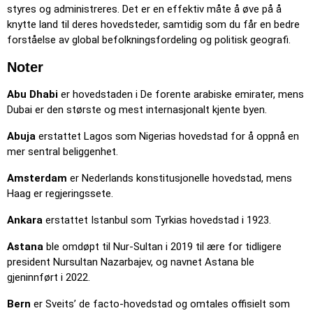
rekkefølge; de blir markert på kartet mens du går videre.
styres og administreres. Det er en effektiv måte å øve på å
Skriv inn
: Skriv navnet på det markerte stedet.
knytte land til deres hovedsteder, samtidig som du får en bedre
forståelse av global befolkningsfordeling og politisk geografi.
Fly
: Bruk piltastene eller WASD for å styre, og trykk på
mellomromstasten for en fartsøkning.
Noter
Abu Dhabi
er hovedstaden i De forente arabiske emirater, mens
Dubai er den største og mest internasjonalt kjente byen.
Abuja
erstattet Lagos som Nigerias hovedstad for å oppnå en
mer sentral beliggenhet.
Amsterdam
er Nederlands konstitusjonelle hovedstad, mens
Haag er regjeringssete.
Ankara
erstattet Istanbul som Tyrkias hovedstad i 1923.
Astana
ble omdøpt til Nur-Sultan i 2019 til ære for tidligere
president Nursultan Nazarbajev, og navnet Astana ble
gjeninnført i 2022.
Bern
er Sveits’ de facto-hovedstad og omtales offisielt som