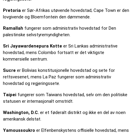
Pretoria
er Sør-Afrikas utøvende hovedstad; Cape Town er den
lovgivende og Bloemfontein den dømmende.
Ramallah
fungerer som administrativ hovedstad for Den
palestinske selvstyremyndigheten.
Sri Jayawardenepura Kotte
er Sri Lankas administrative
hovedstad, mens Colombo fortsatt er det viktigste
kommersielle sentrum.
Sucre
er Bolivias konstitusjonelle hovedstad og sete for
rettsvesenet, mens La Paz fungerer som administrativ
hovedstad og regjeringssete.
Taipei
fungerer som Taiwans hovedstad, selv om den politiske
statusen er internasjonalt omstridt.
Washington, D.C.
er et føderalt distrikt og ikke en del av noen
amerikansk delstat.
Yamoussoukro
er Elfenbenskystens offisielle hovedstad, mens