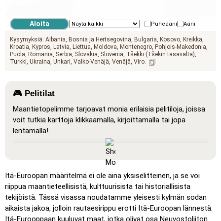
geo.mediterranean_sea
Puheääni
Ääni
Kysymyksiä:
Albania
Bosnia ja Hertsegovina
Bulgaria
Kosovo
Kreikka
Kroatia
Kypros
Latvia
Liettua
Moldova
Montenegro
Pohjois-Makedonia
Puola
Romania
Serbia
Slovakia
Slovenia
Tšekki (Tšekin tasavalta)
Turkki
Ukraina
Unkari
Valko-Venäjä
Venäjä
Viro
🎮 Pelitilat
Maantietopelimme tarjoavat monia erilaisia pelitiloja, joissa
voit tutkia karttoja klikkaamalla, kirjoittamalla tai jopa
lentämällä!
Näytä kaikki
: Oppimistila, jossa kaikki sijainnit näkyvät
kartalla, mikä helpottaa opiskelua ja hahmottamista.
Klikkaa (erittäin helppo)
: Toimii kuten ”Klikkaa”, mutta
Itä-Euroopan määritelmä ei ole aina yksiselitteinen, ja se voi
kun viet hiiren sijainnin päälle, sen nimi näytetään.
riippua maantieteellisistä, kulttuurisista tai historiallisista
tekijöistä. Tässä visassa noudatamme yleisesti kylmän sodan
Klikkaa (helppo)
: Kuten ”Klikkaa”, mutta kolme mahdollista
aikaista jakoa, jolloin rautaesirippu erotti Itä-Euroopan lännestä.
sijaintia korostetaan.
Itä-Eurooppaan kuuluvat maat, jotka olivat osa Neuvostoliiton