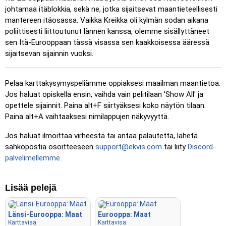
Klikkaa
: Klikkaa täsmälleen oikeaa sijaintia.
johtamaa itäblokkia, sekä ne, jotka sijaitsevat maantieteellisesti
mantereen itäosassa. Vaikka Kreikka oli kylmän sodan aikana
Klikkaa (vaikea)
: Kuten ”Klikkaa”, mutta sijainnit palautuvat
poliittisesti liittoutunut lännen kanssa, olemme sisällyttäneet
alkuperäiseen väriinsä klikkauksen jälkeen.
sen Itä-Eurooppaan tässä visassa sen kaakkoisessa ääressä
Klikkaa (ei rajoja)
: Kuten ”Klikkaa”, mutta ilman näkyviä
sijaitsevan sijainnin vuoksi.
rajoja, mikä lisää haastetta.
Klikkaa (liput)
: Kuten ”Klikkaa”, mutta näytetään vain lippu
Pelaa karttakysymyspeliämme oppiaksesi maailman maantietoa.
– ei nimiä.
Jos haluat opiskella ensin, vaihda vain pelitilaan 'Show All' ja
Monivalinta
: Valitse oikea vaihtoehto neljästä klikkaamalla
opettele sijainnit. Paina alt+F siirtyäksesi koko näytön tilaan.
tai painamalla numeroita 1–4.
Paina alt+A vaihtaaksesi nimilappujen näkyvyyttä.
Kirjoita satunnaisesti
: Kirjoita sijaintien nimet missä
Jos haluat ilmoittaa virheestä tai antaa palautetta, lähetä
tahansa järjestyksessä; ne korostetaan kartalla edetessäsi.
sähköpostia osoitteeseen
support@ekvis.com
tai liity
Discord-
palvelimellemme.
Kirjoita
: Kirjoita korostetun sijainnin nimi.
Lennä
: Ohjaa nuolinäppäimillä tai WASD-näppäimillä ja
käytä välilyöntiä nopeuslisäykseen.
Lisää pelejä
Länsi-Eurooppa: Maat
Eurooppa: Maat
Karttavisa
Karttavisa