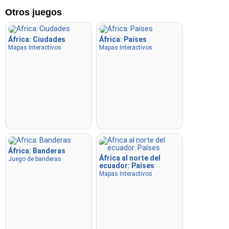
haciendo clic o presionando las teclas 1–4.
Otros juegos
Escribir al azar
: Escribe los nombres de las ubicaciones en
cualquier orden; se resaltarán en el mapa a medida que
África: Ciudades
África: Países
avances.
Mapas Interactivos
Mapas Interactivos
Escribir
: Escribe el nombre de la ubicación resaltada.
Volar
: Usa las teclas de flecha o WASD para moverte y
presiona la barra espaciadora para aumentar la velocidad.
África: Banderas
África al norte del
Juego de banderas
ecuador: Países
Mapas Interactivos