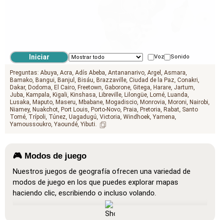
Voz
Sonido
Preguntas:
Abuya
Acra
Adís Abeba
Antananarivo
Argel
Asmara
Bamako
Bangui
Banjul
Bisáu
Brazzaville
Ciudad de la Paz
Conakri
Dakar
Dodoma
El Cairo
Freetown
Gaborone
Gitega
Harare
Jartum
Juba
Kampala
Kigali
Kinshasa
Libreville
Lilongüe
Lomé
Luanda
Lusaka
Maputo
Maseru
Mbabane
Mogadiscio
Monrovia
Moroni
Nairobi
Niamey
Nuakchot
Port Louis
Porto-Novo
Praia
Pretoria
Rabat
Santo
Tomé
Trípoli
Túnez
Uagadugú
Victoria
Windhoek
Yamena
Yamoussoukro
Yaoundé
Yibuti
🎮 Modos de juego
Nuestros juegos de geografía ofrecen una variedad de
modos de juego en los que puedes explorar mapas
haciendo clic, escribiendo o incluso volando.
Mostrar todo
: Un modo de aprendizaje donde todas las
ubicaciones son visibles en el mapa, lo que facilita el