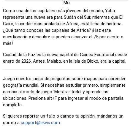
estudio y la memorización.
Como una de las capitales más jóvenes del mundo, Yuba
Haz clic en… (muy fácil)
: Funciona como 'Haz clic en…',
representa una nueva era para Sudán del Sur, mientras que El
pero al pasar el cursor sobre una ubicación, se muestra su
Cairo, la ciudad más poblada de África, está llena de historia.
nombre.
¿Qué tanto conoces las capitales de África? ¡Haz este
cuestionario y descubre si puedes alcanzar el 75 por ciento o
Haz clic en… (fácil)
: Similar a 'Haz clic en…', pero se
más!
resaltan tres ubicaciones posibles para facilitar la
selección.
Ciudad de la Paz es la nueva capital de Guinea Ecuatorial desde
Haz clic en…
: Haz clic exactamente en la ubicación
enero de 2026. Antes, Malabo, en la isla de Bioko, era la capital.
indicada.
Haz clic en… (difícil)
: Como 'Haz clic en…', pero las
Juega nuestro juego de preguntas sobre mapas para aprender
ubicaciones vuelven a su color original después de ser
geografía mundial. Si necesitas estudiar primero, simplemente
seleccionadas.
cambia al modo de juego 'Mostrar todo' y aprende las
ubicaciones. Presiona alt+F para ingresar al modo de pantalla
Haz clic en… (sin fronteras)
: Como 'Haz clic en…', pero
completa.
sin bordes visibles, lo que lo hace más desafiante.
Haz clic en… (banderas)
: Como 'Haz clic en…', pero solo
Si quieres reportar un fallo o darnos tu opinión, mándanos un
se muestra una bandera, sin nombres.
correo a
support@ekvis.com
Opción múltiple
: Elige la opción correcta entre cuatro