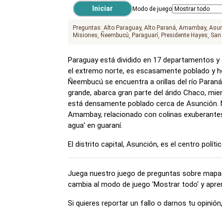
Modo de juego
Preguntas:
Alto Paraguay
Alto Paraná
Amambay
Asun
Misiones
Ñeembucú
Paraguarí
Presidente Hayes
San
Paraguay está dividido en 17 departamentos y el
el extremo norte, es escasamente poblado y hog
Ñeembucú se encuentra a orillas del río Paran
grande, abarca gran parte del árido Chaco, mie
está densamente poblado cerca de Asunción. 
Amambay, relacionado con colinas exuberantes, 
agua' en guaraní.
El distrito capital, Asunción, es el centro políti
Juega nuestro juego de preguntas sobre mapas
cambia al modo de juego 'Mostrar todo' y apren
Si quieres reportar un fallo o darnos tu opini