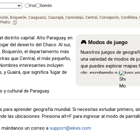
Voz
Sonido
ción
Boquerón
Caaguazú
Caazapá
Canindeyú
Central
Concepción
Cordillera
 Pedro
 distrito capital. Alto Paraguay, en
🎮 Modos de juego
ar del desierto del Chaco. Al sur,
á. Boquerón, el departamento más
Nuestros juegos de geograf
ntras que Central, el más pequeño,
una variedad de modos de ju
Nombres interesantes incluyen
que puedes explorar mapas 
y Guairá, que significa 'lugar de
clic, escribiendo o incluso vo
Mostrar todo
: Un modo de 
donde todas las ubicacione
co y cultural de Paraguay.
visibles en el mapa, lo que fac
estudio y la memorización.
 para aprender geografía mundial. Si necesitas estudiar primero, 
Haz clic en… (muy fácil)
: 
de las ubicaciones. Presiona alt+F para ingresar al modo de pantal
como 'Haz clic en…', pero al 
cursor sobre una ubicación,
ón, mándanos un correo a
support@ekvis.com
su nombre.