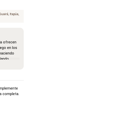
Guairá
Itapúa
ía ofrecen
ego en los
haciendo
lando.
aprendizaje
s son
ilita el
simplemente
Funciona
la completa.
pasar el
 se muestra