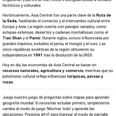
resaltan tres ubicaciones posibles para facilitar la
históricos y culturales.
selección.
Haz clic en…
: Haz clic exactamente en la ubicación
Históricamente, Asia Central fue una parte clave de la
Ruta de
indicada.
la Seda
, facilitando el comercio y el intercambio cultural entre
Europa y Asia. La región cuenta con paisajes variados, como
Haz clic en… (difícil)
: Como 'Haz clic en…', pero las
estepas extensas, desiertos y cadenas montañosas como el
ubicaciones vuelven a su color original después de ser
Tian Shan
y el
Pamir
. Durante siglos, estuvo influenciada por
seleccionadas.
grandes imperios, incluidos el persa, el mongol y el ruso. Las
Haz clic en… (sin fronteras)
: Como 'Haz clic en…', pero
cinco repúblicas soviéticas de la región obtuvieron su
sin bordes visibles, lo que lo hace más desafiante.
independencia en
1991
tras la disolución de la URSS.
Haz clic en… (banderas)
: Como 'Haz clic en…', pero solo
Hoy en día, las economías de Asia Central se basan en
se muestra una bandera, sin nombres.
recursos naturales, agricultura y comercio
, mientras que su
patrimonio cultural refleja influencias
túrquicas, persas y
Opción múltiple
: Elige la opción correcta entre cuatro
rusas
.
haciendo clic o presionando las teclas 1–4.
Escribir al azar
: Escribe los nombres de las ubicaciones en
cualquier orden; se resaltarán en el mapa a medida que
Juega nuestro juego de preguntas sobre mapas para aprender
avances.
geografía mundial. Si necesitas estudiar primero, simplemente
cambia al modo de juego 'Mostrar todo' y aprende las
Escribir
: Escribe el nombre de la ubicación resaltada.
ubicaciones. Presiona alt+F para ingresar al modo de pantalla