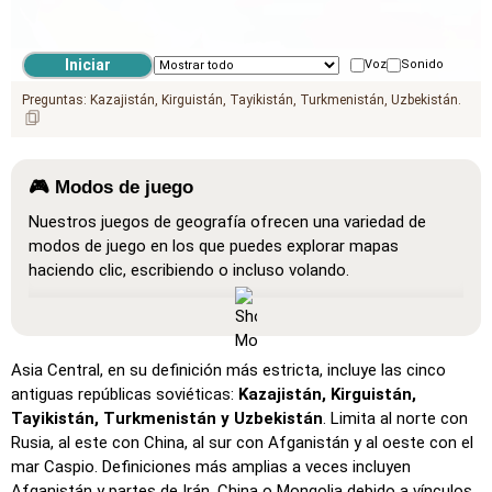
Voz
Sonido
Preguntas:
Kazajistán
Kirguistán
Tayikistán
Turkmenistán
Uzbekistán
🎮 Modos de juego
Nuestros juegos de geografía ofrecen una variedad de
modos de juego en los que puedes explorar mapas
haciendo clic, escribiendo o incluso volando.
Mostrar todo
: Un modo de aprendizaje donde todas las
ubicaciones son visibles en el mapa, lo que facilita el
estudio y la memorización.
Asia Central, en su definición más estricta, incluye las cinco
Haz clic en… (muy fácil)
: Funciona como 'Haz clic en…',
antiguas repúblicas soviéticas:
Kazajistán, Kirguistán,
pero al pasar el cursor sobre una ubicación, se muestra su
Tayikistán, Turkmenistán y Uzbekistán
. Limita al norte con
nombre.
Rusia, al este con China, al sur con Afganistán y al oeste con el
mar Caspio. Definiciones más amplias a veces incluyen
Haz clic en… (fácil)
: Similar a 'Haz clic en…', pero se
Afganistán y partes de Irán, China o Mongolia debido a vínculos