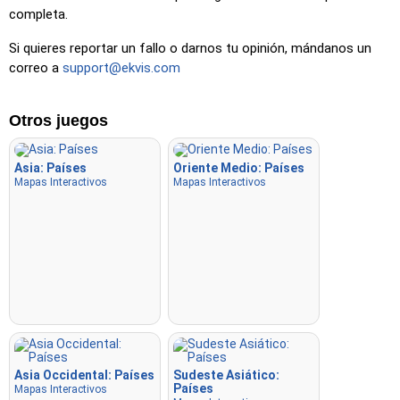
Volar
: Usa las teclas de flecha o WASD para moverte y
completa.
presiona la barra espaciadora para aumentar la velocidad.
Si quieres reportar un fallo o darnos tu opinión, mándanos un
correo a
support@ekvis.com
Otros juegos
Asia: Países
Oriente Medio: Países
Mapas Interactivos
Mapas Interactivos
Asia Occidental: Países
Sudeste Asiático:
Países
Mapas Interactivos