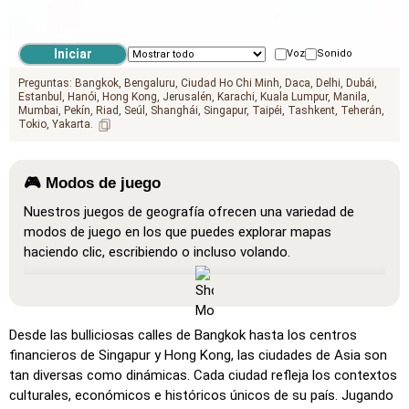
Voz
Sonido
Preguntas:
Bangkok
Bengaluru
Ciudad Ho Chi Minh
Daca
Delhi
Dubái
Estanbul
Hanói
Hong Kong
Jerusalén
Karachi
Kuala Lumpur
Manila
Mumbai
Pekín
Riad
Seúl
Shanghái
Singapur
Taipéi
Tashkent
Teherán
Tokio
Yakarta
🎮 Modos de juego
Nuestros juegos de geografía ofrecen una variedad de
modos de juego en los que puedes explorar mapas
haciendo clic, escribiendo o incluso volando.
Mostrar todo
: Un modo de aprendizaje donde todas las
ubicaciones son visibles en el mapa, lo que facilita el
estudio y la memorización.
Desde las bulliciosas calles de Bangkok hasta los centros
Haz clic en… (muy fácil)
: Funciona como 'Haz clic en…',
financieros de Singapur y Hong Kong, las ciudades de Asia son
pero al pasar el cursor sobre una ubicación, se muestra su
tan diversas como dinámicas. Cada ciudad refleja los contextos
nombre.
culturales, económicos e históricos únicos de su país. Jugando