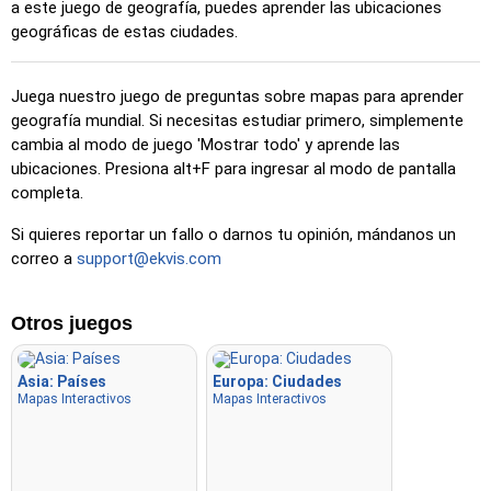
a este juego de geografía, puedes aprender las ubicaciones
Haz clic en… (fácil)
: Similar a 'Haz clic en…', pero se
geográficas de estas ciudades.
resaltan tres ubicaciones posibles para facilitar la
selección.
Juega nuestro juego de preguntas sobre mapas para aprender
Haz clic en…
: Haz clic exactamente en la ubicación
geografía mundial. Si necesitas estudiar primero, simplemente
indicada.
cambia al modo de juego 'Mostrar todo' y aprende las
Haz clic en… (difícil)
: Como 'Haz clic en…', pero las
ubicaciones. Presiona alt+F para ingresar al modo de pantalla
ubicaciones vuelven a su color original después de ser
completa.
seleccionadas.
Si quieres reportar un fallo o darnos tu opinión, mándanos un
Haz clic en… (sin fronteras)
: Como 'Haz clic en…', pero
correo a
support@ekvis.com
sin bordes visibles, lo que lo hace más desafiante.
Haz clic en… (banderas)
: Como 'Haz clic en…', pero solo
Otros juegos
se muestra una bandera, sin nombres.
Opción múltiple
: Elige la opción correcta entre cuatro
haciendo clic o presionando las teclas 1–4.
Asia: Países
Europa: Ciudades
Mapas Interactivos
Mapas Interactivos
Escribir al azar
: Escribe los nombres de las ubicaciones en
cualquier orden; se resaltarán en el mapa a medida que
avances.