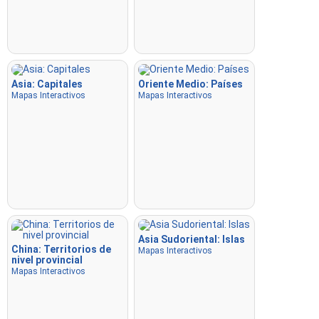
Escribir
: Escribe el nombre de la ubicación resaltada.
Volar
: Usa las teclas de flecha o WASD para moverte y
presiona la barra espaciadora para aumentar la velocidad.
Asia: Capitales
Oriente Medio: Países
Mapas Interactivos
Mapas Interactivos
Asia Sudoriental: Islas
China: Territorios de
Mapas Interactivos
nivel provincial
Mapas Interactivos