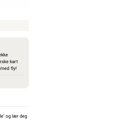
rekke
rske kart
g med fly!
r alle
lik at du kan
.
r som 'Pin',
r et sted,
lle' og lær deg
, men tre
for å gjøre