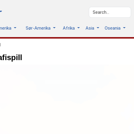
merika
Sør-Amerika
Afrika
Asia
Oseania
d
ispill