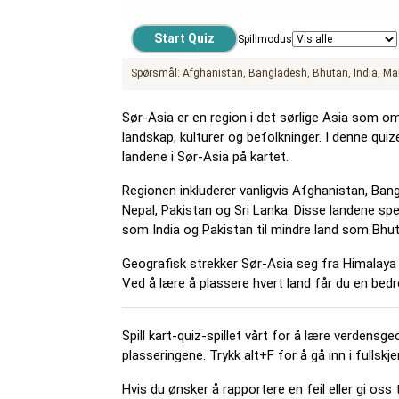
Spillmodus
Spørsmål:
Afghanistan
Bangladesh
Bhutan
India
Ma
Sør-Asia er en region i det sørlige Asia som om
landskap, kulturer og befolkninger. I denne quize
landene i Sør-Asia på kartet.
Regionen inkluderer vanligvis Afghanistan, Bang
Nepal, Pakistan og Sri Lanka. Disse landene spe
som India og Pakistan til mindre land som Bhu
Geografisk strekker Sør-Asia seg fra Himalaya i 
Ved å lære å plassere hvert land får du en bed
Spill kart-quiz-spillet vårt for å lære verdensge
plasseringene. Trykk alt+F for å gå inn i fullsk
Hvis du ønsker å rapportere en feil eller gi oss