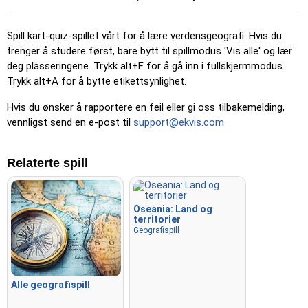
Pin (uten grenser)
: Som 'Pin', men uten synlige grenser,
noe som gjør det mer utfordrende.
Spill kart-quiz-spillet vårt for å lære verdensgeografi. Hvis du
Pin (flags)
: Som 'Pin', men bare et flagg vises – ingen navn.
trenger å studere først, bare bytt til spillmodus 'Vis alle' og lær
deg plasseringene. Trykk alt+F for å gå inn i fullskjermmodus.
Flervalg
: Velg riktig alternativ blant fire ved å klikke eller
Trykk alt+A for å bytte etikettsynlighet.
trykke på tastene 1–4.
Skriv tilfeldig
: Skriv inn stedsnavn i hvilken som helst
Hvis du ønsker å rapportere en feil eller gi oss tilbakemelding,
rekkefølge; de blir markert på kartet mens du går videre.
vennligst send en e-post til
support@ekvis.com
Skriv inn
: Skriv navnet på det markerte stedet.
Relaterte spill
Fly
: Bruk piltastene eller WASD for å styre, og trykk på
mellomromstasten for en fartsøkning.
Oseania: Land og
territorier
Geografispill
Alle geografispill