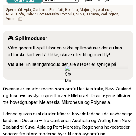
Spørsmål:
Apia
Canberra
Funafuti
Honiara
Majuro
Ngerulmud
Nuku'alofa
Palikir
Port Moresby
Port Vila
Suva
Tarawa
Wellington
Yaren
🎮 Spillmoduser
Våre geografi-spill tilbyr en rekke spillmoduser der du kan
utforske kart ved å klikke, skrive eller til og med fly!
Vis alle
: En læringsmodus der alle steder er synlige på
kartet, slik at du kan studere og bli kjent med dem.
Pin (veldig enkelt)
: Fungerer som 'Pin', men når du holder
musen over et sted, vises navnet.
Oseania er en stor region som omfatter Australia, New Zealand
og tusenvis av øyer spredt over Stillehavet. Disse øyene tilhører
Pin (enkelt)
: Ligner på 'Pin', men tre mulige steder blir
tre hovedgrupper: Melanesia, Mikronesia og Polynesia.
fremhevet for å gjøre valget enklere.
Pin
: Klikk på det nøyaktige stedet du blir bedt om å finne.
I denne quizen skal du identifisere hovedstedene i de uavhengige
landene i Oseania – fra Canberra i Australia og Wellington i New
Pin (vanskelig)
: Som 'Pin', men stedene går tilbake til sin
Zealand til Suva, Apia og Port Moresby. Regionens hovedsteder
opprinnelige farge etter å ha blitt klikket.
varierer fra store moderne byer til små øysamfunn.