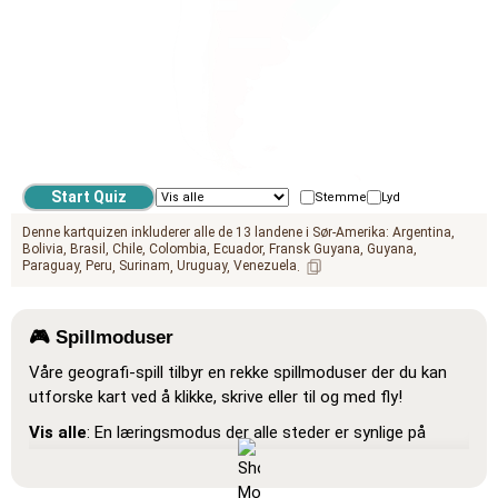
GEO.PACIFIC_OCEAN
GEO.ATLANTIC_OCEAN
Stemme
Lyd
Denne kartquizen inkluderer alle de 13 landene i Sør-Amerika:
Argentina
Bolivia
Brasil
Chile
Colombia
Ecuador
Fransk Guyana
Guyana
Paraguay
Peru
Surinam
Uruguay
Venezuela
🎮 Spillmoduser
Våre geografi-spill tilbyr en rekke spillmoduser der du kan
utforske kart ved å klikke, skrive eller til og med fly!
Vis alle
: En læringsmodus der alle steder er synlige på
kartet, slik at du kan studere og bli kjent med dem.
Pin (veldig enkelt)
: Fungerer som 'Pin', men når du holder