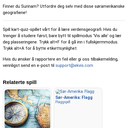
musen over et sted, vises navnet.
Finner du Surinam? Utfordre deg selv med disse søramerikanske
geografiene!
Pin (enkelt)
: Ligner på 'Pin', men tre mulige steder blir
fremhevet for å gjøre valget enklere.
Spill kart-quiz-spillet vårt for å lære verdensgeografi. Hvis du
Pin
: Klikk på det nøyaktige stedet du blir bedt om å finne.
trenger å studere først, bare bytt til spillmodus 'Vis alle' og lær
Pin (vanskelig)
: Som 'Pin', men stedene går tilbake til sin
deg plasseringene. Trykk alt+F for å gå inn i fullskjermmodus.
opprinnelige farge etter å ha blitt klikket.
Trykk alt+A for å bytte etikettsynlighet.
Pin (uten grenser)
: Som 'Pin', men uten synlige grenser,
Hvis du ønsker å rapportere en feil eller gi oss tilbakemelding,
noe som gjør det mer utfordrende.
vennligst send en e-post til
support@ekvis.com
Pin (flags)
: Som 'Pin', men bare et flagg vises – ingen navn.
Flervalg
: Velg riktig alternativ blant fire ved å klikke eller
Relaterte spill
trykke på tastene 1–4.
Skriv tilfeldig
: Skriv inn stedsnavn i hvilken som helst
Sør-Amerika: Flagg
rekkefølge; de blir markert på kartet mens du går videre.
Flaggspill
Skriv inn
: Skriv navnet på det markerte stedet.
Fly
: Bruk piltastene eller WASD for å styre, og trykk på
mellomromstasten for en fartsøkning.