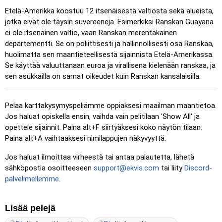
Klikkaa (erittäin helppo)
: Toimii kuten ”Klikkaa”, mutta
Etelä-Amerikka koostuu 12 itsenäisestä valtiosta sekä alueista,
kun viet hiiren sijainnin päälle, sen nimi näytetään.
jotka eivät ole täysin suvereeneja. Esimerkiksi Ranskan Guayana
ei ole itsenäinen valtio, vaan Ranskan merentakainen
Klikkaa (helppo)
: Kuten ”Klikkaa”, mutta kolme mahdollista
departementti. Se on poliittisesti ja hallinnollisesti osa Ranskaa,
sijaintia korostetaan.
huolimatta sen maantieteellisestä sijainnista Etelä-Amerikassa.
Klikkaa
: Klikkaa täsmälleen oikeaa sijaintia.
Se käyttää valuuttanaan euroa ja virallisena kielenään ranskaa, ja
sen asukkailla on samat oikeudet kuin Ranskan kansalaisilla.
Klikkaa (vaikea)
: Kuten ”Klikkaa”, mutta sijainnit palautuvat
alkuperäiseen väriinsä klikkauksen jälkeen.
Klikkaa (ei rajoja)
: Kuten ”Klikkaa”, mutta ilman näkyviä
Pelaa karttakysymyspeliämme oppiaksesi maailman maantietoa.
rajoja, mikä lisää haastetta.
Jos haluat opiskella ensin, vaihda vain pelitilaan 'Show All' ja
opettele sijainnit. Paina alt+F siirtyäksesi koko näytön tilaan.
Klikkaa (liput)
: Kuten ”Klikkaa”, mutta näytetään vain lippu
Paina alt+A vaihtaaksesi nimilappujen näkyvyyttä.
– ei nimiä.
Jos haluat ilmoittaa virheestä tai antaa palautetta, lähetä
Monivalinta
: Valitse oikea vaihtoehto neljästä klikkaamalla
sähköpostia osoitteeseen
support@ekvis.com
tai liity
Discord-
tai painamalla numeroita 1–4.
palvelimellemme.
Kirjoita satunnaisesti
: Kirjoita sijaintien nimet missä
tahansa järjestyksessä; ne korostetaan kartalla edetessäsi.
Lisää pelejä
Kirjoita
: Kirjoita korostetun sijainnin nimi.