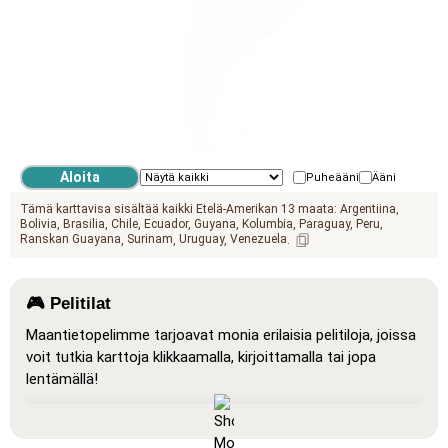
GEO.PACIFIC_OCEAN
GEO.ATLANTIC_OCEAN
Puheääni
Ääni
Tämä karttavisa sisältää kaikki Etelä-Amerikan 13 maata:
Argentiina
Bolivia
Brasilia
Chile
Ecuador
Guyana
Kolumbia
Paraguay
Peru
Ranskan Guayana
Surinam
Uruguay
Venezuela
🎮 Pelitilat
Maantietopelimme tarjoavat monia erilaisia pelitiloja, joissa
voit tutkia karttoja klikkaamalla, kirjoittamalla tai jopa
lentämällä!
Näytä kaikki
: Oppimistila, jossa kaikki sijainnit näkyvät
kartalla, mikä helpottaa opiskelua ja hahmottamista.