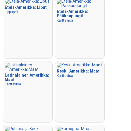
Lennä
: Ohjaa nuolinäppäimillä tai WASD-näppäimillä ja
Etelä-Amerikka: Liput
käytä välilyöntiä nopeuslisäykseen.
Etelä-Amerikka:
Lippupeli
Pääkaupungit
Karttavisa
Keski-Amerikka: Maat
Latinalainen Amerikka:
Karttavisa
Maat
Karttavisa