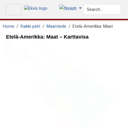
Home
Kaikki pelit
Maantiede
Etelä-Amerikka: Maat
Etelä-Amerikka: Maat – Karttavisa
geo.caribbean_sea
GEO.ATLANTIC_OCEAN