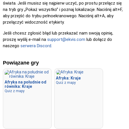
Kliknij (bardzo proste)
: Działa jak „Kliknij”, ale po
świata. Jeśli musisz się najpierw uczyć, po prostu przełącz się
najechaniu kursorem na lokalizację jej nazwa zostaje
na tryb gry „Pokaż wszystko” i poznaj lokalizacje. Naciśnij alt+F,
wyświetlona.
aby przejść do trybu pełnoekranowego. Naciśnij alt+A, aby
przełączyć widoczność etykiety.
Kliknij (łatwe)
: Podobne do „Kliknij”, ale podświetlane są
trzy możliwe lokalizacje, aby ułatwić wybór.
Jeśli chcesz zgłosić błąd lub przekazać nam swoją opinię,
Kliknij
: Kliknij dokładnie w lokalizację, którą musisz znaleźć.
proszę wyślij e-mail na
support@ekvis.com
lub dołącz do
naszego
serwera Discord.
Kliknij (trudno)
: Jak „Kliknij”, ale po kliknięciu lokalizacje
wracają do pierwotnego koloru.
Powiązane gry
Kliknij (bez granic)
: Jak „Kliknij”, ale bez widocznych
granic, co zwiększa poziom trudności.
Afryka: Kraje
Kliknij (flagi)
: Jak „Kliknij”, ale wyświetlana jest tylko flaga –
Afryka na południe od
Quiz z mapy
bez nazw.
równika: Kraje
Quiz z mapy
Wielokrotny wybór
: Wybierz poprawną odpowiedź spośród
czterech opcji, klikając lub naciskając klawisze 1–4.
Wpisz losowo
: Wpisz nazwy lokalizacji w dowolnej
kolejności; zostaną one podświetlone na mapie w miarę
postępów.