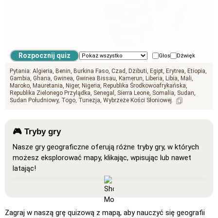
GEO.INDIAN_OCEAN
Głos
Dźwięk
Pytania:
Algieria
Benin
Burkina Faso
Czad
Dżibuti
Egipt
Erytrea
Etiopia
Gambia
Ghana
Gwinea
Gwinea Bissau
Kamerun
Liberia
Libia
Mali
Maroko
Mauretania
Niger
Nigeria
Republika Środkowoafrykańska
Republika Zielonego Przylądka
Senegal
Sierra Leone
Somalia
Sudan
Sudan Południowy
Togo
Tunezja
Wybrzeże Kości Słoniowej
🎮 Tryby gry
Nasze gry geograficzne oferują różne tryby gry, w których
możesz eksplorować mapy, klikając, wpisując lub nawet
latając!
Pokaż wszystko
: Tryb nauki, w którym wszystkie
lokalizacje są widoczne na mapie, co ułatwia
zapamiętywanie i naukę.
Zagraj w naszą grę quizową z mapą, aby nauczyć się geografii