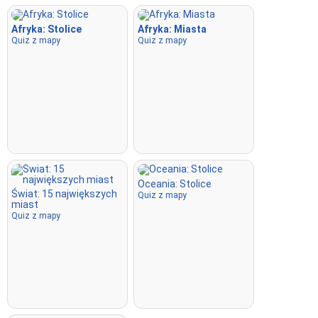
Wpisz
: Wpisz nazwę podświetlonej lokalizacji.
Afryka: Stolice
Afryka: Miasta
Latać
: Steruj za pomocą strzałek lub klawiszy WASD i użyj
Quiz z mapy
Quiz z mapy
spacji, aby zwiększyć prędkość.
Oceania: Stolice
Świat: 15 największych
Quiz z mapy
miast
Quiz z mapy