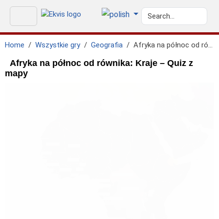
Home
Wszystkie gry
Geografia
Afryka na północ od równika: Kraje
Afryka na północ od równika: Kraje – Quiz z
mapy
geo.mediterranean_sea
GEO.ATLANTIC_OCEAN
geo.red_sea
GEO.INDIAN_OCEAN
GEO.ATLANTIC_OCEAN