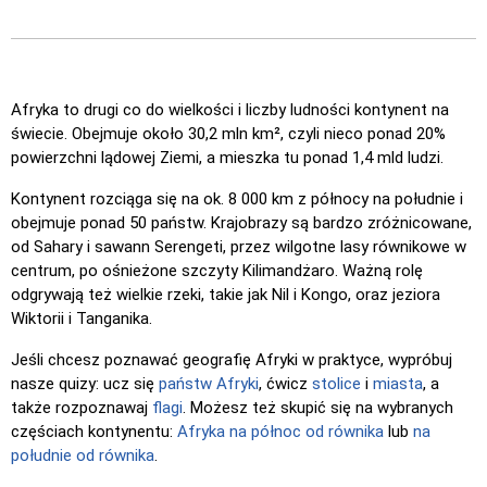
Afryka to drugi co do wielkości i liczby ludności kontynent na
świecie. Obejmuje około 30,2 mln km², czyli nieco ponad 20%
powierzchni lądowej Ziemi, a mieszka tu ponad 1,4 mld ludzi.
Kontynent rozciąga się na ok. 8 000 km z północy na południe i
obejmuje ponad 50 państw. Krajobrazy są bardzo zróżnicowane,
od Sahary i sawann Serengeti, przez wilgotne lasy równikowe w
centrum, po ośnieżone szczyty Kilimandżaro. Ważną rolę
odgrywają też wielkie rzeki, takie jak Nil i Kongo, oraz jeziora
Wiktorii i Tanganika.
Jeśli chcesz poznawać geografię Afryki w praktyce, wypróbuj
nasze quizy: ucz się
państw Afryki
, ćwicz
stolice
i
miasta
, a
także rozpoznawaj
flagi
. Możesz też skupić się na wybranych
częściach kontynentu:
Afryka na północ od równika
lub
na
południe od równika
.