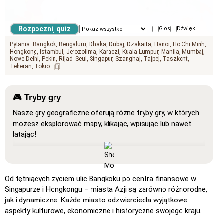
Głos
Dźwięk
Pytania:
Bangkok
Bengaluru
Dhaka
Dubaj
Dżakarta
Hanoi
Ho Chi Minh
Hongkong
Istambuł
Jerozolima
Karaczi
Kuala Lumpur
Manila
Mumbaj
Nowe Delhi
Pekin
Rijad
Seul
Singapur
Szanghaj
Tajpej
Taszkent
Teheran
Tokio
🎮 Tryby gry
Nasze gry geograficzne oferują różne tryby gry, w których
możesz eksplorować mapy, klikając, wpisując lub nawet
latając!
Pokaż wszystko
: Tryb nauki, w którym wszystkie
lokalizacje są widoczne na mapie, co ułatwia
zapamiętywanie i naukę.
Od tętniących życiem ulic Bangkoku po centra finansowe w
Kliknij (bardzo proste)
: Działa jak „Kliknij”, ale po
Singapurze i Hongkongu – miasta Azji są zarówno różnorodne,
najechaniu kursorem na lokalizację jej nazwa zostaje
jak i dynamiczne. Każde miasto odzwierciedla wyjątkowe
wyświetlona.
aspekty kulturowe, ekonomiczne i historyczne swojego kraju.