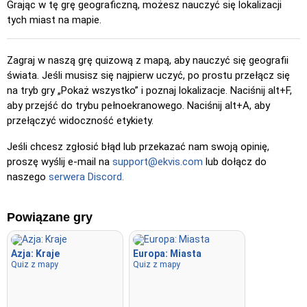
Grając w tę grę geograficzną, możesz nauczyć się lokalizacji
Kliknij (łatwe)
: Podobne do „Kliknij”, ale podświetlane są
tych miast na mapie.
trzy możliwe lokalizacje, aby ułatwić wybór.
Kliknij
: Kliknij dokładnie w lokalizację, którą musisz znaleźć.
Zagraj w naszą grę quizową z mapą, aby nauczyć się geografii
Kliknij (trudno)
: Jak „Kliknij”, ale po kliknięciu lokalizacje
świata. Jeśli musisz się najpierw uczyć, po prostu przełącz się
wracają do pierwotnego koloru.
na tryb gry „Pokaż wszystko” i poznaj lokalizacje. Naciśnij alt+F,
Kliknij (bez granic)
: Jak „Kliknij”, ale bez widocznych
aby przejść do trybu pełnoekranowego. Naciśnij alt+A, aby
granic, co zwiększa poziom trudności.
przełączyć widoczność etykiety.
Kliknij (flagi)
: Jak „Kliknij”, ale wyświetlana jest tylko flaga –
Jeśli chcesz zgłosić błąd lub przekazać nam swoją opinię,
bez nazw.
proszę wyślij e-mail na
support@ekvis.com
lub dołącz do
naszego
serwera Discord.
Wielokrotny wybór
: Wybierz poprawną odpowiedź spośród
czterech opcji, klikając lub naciskając klawisze 1–4.
Wpisz losowo
: Wpisz nazwy lokalizacji w dowolnej
Powiązane gry
kolejności; zostaną one podświetlone na mapie w miarę
postępów.
Azja: Kraje
Europa: Miasta
Quiz z mapy
Quiz z mapy
Wpisz
: Wpisz nazwę podświetlonej lokalizacji.
Latać
: Steruj za pomocą strzałek lub klawiszy WASD i użyj
spacji, aby zwiększyć prędkość.