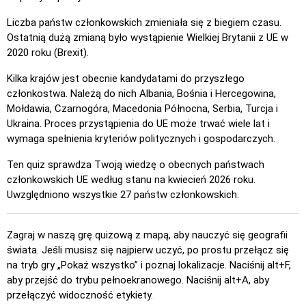
Kliknij (łatwe)
: Podobne do „Kliknij”, ale podświetlane są
Liczba państw członkowskich zmieniała się z biegiem czasu.
trzy możliwe lokalizacje, aby ułatwić wybór.
Ostatnią dużą zmianą było wystąpienie Wielkiej Brytanii z UE w
Kliknij
: Kliknij dokładnie w lokalizację, którą musisz znaleźć.
2020 roku (Brexit).
Kliknij (trudno)
: Jak „Kliknij”, ale po kliknięciu lokalizacje
Kilka krajów jest obecnie kandydatami do przyszłego
wracają do pierwotnego koloru.
członkostwa. Należą do nich Albania, Bośnia i Hercegowina,
Mołdawia, Czarnogóra, Macedonia Północna, Serbia, Turcja i
Kliknij (bez granic)
: Jak „Kliknij”, ale bez widocznych
Ukraina. Proces przystąpienia do UE może trwać wiele lat i
granic, co zwiększa poziom trudności.
wymaga spełnienia kryteriów politycznych i gospodarczych.
Kliknij (flagi)
: Jak „Kliknij”, ale wyświetlana jest tylko flaga –
bez nazw.
Ten quiz sprawdza Twoją wiedzę o obecnych państwach
członkowskich UE według stanu na kwiecień 2026 roku.
Wielokrotny wybór
: Wybierz poprawną odpowiedź spośród
Uwzględniono wszystkie 27 państw członkowskich.
czterech opcji, klikając lub naciskając klawisze 1–4.
Wpisz losowo
: Wpisz nazwy lokalizacji w dowolnej
Zagraj w naszą grę quizową z mapą, aby nauczyć się geografii
kolejności; zostaną one podświetlone na mapie w miarę
świata. Jeśli musisz się najpierw uczyć, po prostu przełącz się
postępów.
na tryb gry „Pokaż wszystko” i poznaj lokalizacje. Naciśnij alt+F,
Wpisz
: Wpisz nazwę podświetlonej lokalizacji.
aby przejść do trybu pełnoekranowego. Naciśnij alt+A, aby
przełączyć widoczność etykiety.
Latać
: Steruj za pomocą strzałek lub klawiszy WASD i użyj