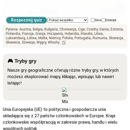
geo.mediterranean_sea
Głos
Dźwięk
Pytania:
Austria
Belgia
Bułgaria
Chorwacja
Cypr
Czechy
Dania
Estonia
Finlandia
Francja
Grecja
Hiszpania
Holandia
Irlandia
Litwa
Luksemburg
Łotwa
Malta
Niemcy
Polska
Portugalia
Rumunia
Słowacja
Słowenia
Szwecja
Węgry
Włochy
🎮 Tryby gry
Nasze gry geograficzne oferują różne tryby gry, w których
możesz eksplorować mapy, klikając, wpisując lub nawet
latając!
Pokaż wszystko
: Tryb nauki, w którym wszystkie
lokalizacje są widoczne na mapie, co ułatwia
zapamiętywanie i naukę.
Unia Europejska (UE) to polityczna i gospodarcza unia
Kliknij (bardzo proste)
: Działa jak „Kliknij”, ale po
składająca się z 27 państw członkowskich w Europie. Kraje
najechaniu kursorem na lokalizację jej nazwa zostaje
członkowskie współpracują w zakresie prawa, handlu i wielu
wyświetlona.
wspólnych polityk.