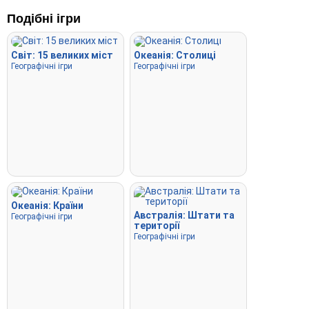
Літати
: Використовуйте стрілки або клавіші WASD для
керування та натисніть пробіл для прискорення.
Подібні ігри
Світ: 15 великих міст
Океанія: Столиці
Географічні ігри
Географічні ігри
Океанія: Країни
Австралія: Штати та
Географічні ігри
території
Географічні ігри