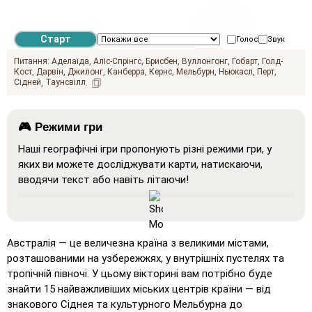
Голос
Звук
Питання:
Аделаїда
Аліс-Спрінгс
Брисбен
Вуллонгонг
Гобарт
Голд-
Кост
Дарвін
Джилонг
Канберра
Кернс
Мельбурн
Ньюкасл
Перт
Сідней
Таунсвілл
🎮 Режими гри
Наші географічні ігри пропонують різні режими гри, у
яких ви можете досліджувати карти, натискаючи,
вводячи текст або навіть літаючи!
Покажи все
: Режим навчання, у якому всі місця
відображаються на карті, що допомагає у вивченні та
запам'ятовуванні.
Австралія — це величезна країна з великими містами,
Натисніть на… (дуже легко)
: Працює як 'Натисніть
розташованими на узбережжях, у внутрішніх пустелях та
на…', але при наведенні курсору на місце
тропічній півночі. У цьому вікторині вам потрібно буде
відображається його назва.
знайти 15 найважливіших міських центрів країни — від
знакового Сіднея та культурного Мельбурна до
Натисніть на… (легко)
: Подібно до 'Натисніть на…',