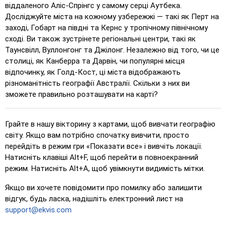
віддаленого Аліс-Спрінгс у самому серці Аутбека.
але виділяються три можливі місця для полегшення
Досліджуйте міста на кожному узбережжі — такі як Перт на
вибору.
заході, Гобарт на півдні та Кернс у тропічному північному
Натисніть на…
: Натисніть точно на вказане місце.
сході. Ви також зустрінете регіональні центри, такі як
Таунсвілл, Вуллонгонг та Джілонг. Незалежно від того, чи це
Натисніть на… (складно)
: Як 'Натисніть на…', але після
столиці, як Канберра та Дарвін, чи популярні місця
натискання місця повертаються до свого початкового
відпочинку, як Голд-Кост, ці міста відображають
кольору.
різноманітність географії Австралії. Скільки з них ви
Натисніть на… (без меж)
: Як 'Натисніть на…', але без
зможете правильно розташувати на карті?
видимих меж, що ускладнює гру.
Натисніть на… (прапори)
: Як 'Натисніть на…', але
Грайте в нашу вікторину з картами, щоб вивчати географію
відображається лише прапор – без назв.
світу. Якщо вам потрібно спочатку вивчити, просто
Широкий вибір
: Виберіть правильний варіант із
перейдіть в режим гри «Показати все» і вивчіть локації.
чотирьох, натиснувши або використовуючи клавіші 1–4.
Натисніть клавіші Alt+F, щоб перейти в повноекранний
режим. Натисніть Alt+A, щоб увімкнути видимість мітки.
Тип випадковий
: Вводьте назви місць у будь-якому
порядку; вони будуть підсвічені на карті у міру
Якщо ви хочете повідомити про помилку або залишити
проходження.
відгук, будь ласка, надішліть електронний лист на
support@ekvis.com
Введіть
: Введіть назву підсвіченого місця.