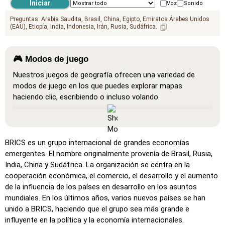
Voz
Sonido
Preguntas:
Arabia Saudita
Brasil
China
Egipto
Emiratos Árabes Unidos
(EAU)
Etiopía
India
Indonesia
Irán
Rusia
Sudáfrica
🎮 Modos de juego
Nuestros juegos de geografía ofrecen una variedad de
modos de juego en los que puedes explorar mapas
haciendo clic, escribiendo o incluso volando.
Mostrar todo
: Un modo de aprendizaje donde todas las
ubicaciones son visibles en el mapa, lo que facilita el
Use 
al
estudio y la memorización.
BRICS es un grupo internacional de grandes economías
Haz clic en… (muy fácil)
: Funciona como 'Haz clic en…',
emergentes. El nombre originalmente provenía de Brasil, Rusia,
pero al pasar el cursor sobre una ubicación, se muestra su
India, China y Sudáfrica. La organización se centra en la
nombre.
cooperación económica, el comercio, el desarrollo y el aumento
de la influencia de los países en desarrollo en los asuntos
Haz clic en… (fácil)
: Similar a 'Haz clic en…', pero se
mundiales. En los últimos años, varios nuevos países se han
resaltan tres ubicaciones posibles para facilitar la
unido a BRICS, haciendo que el grupo sea más grande e
selección.
influyente en la política y la economía internacionales.