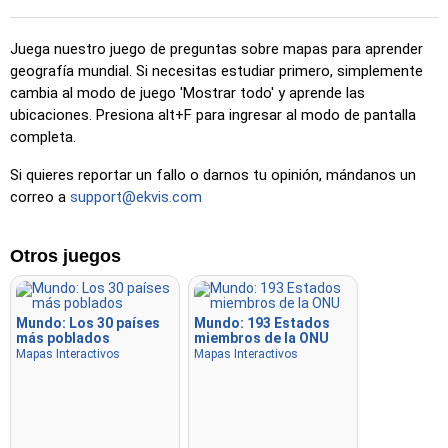
Haz clic en…
: Haz clic exactamente en la ubicación
indicada.
Juega nuestro juego de preguntas sobre mapas para aprender
Haz clic en… (difícil)
: Como 'Haz clic en…', pero las
geografía mundial. Si necesitas estudiar primero, simplemente
ubicaciones vuelven a su color original después de ser
cambia al modo de juego 'Mostrar todo' y aprende las
seleccionadas.
ubicaciones. Presiona alt+F para ingresar al modo de pantalla
Haz clic en… (sin fronteras)
: Como 'Haz clic en…', pero
completa.
sin bordes visibles, lo que lo hace más desafiante.
Si quieres reportar un fallo o darnos tu opinión, mándanos un
Haz clic en… (banderas)
: Como 'Haz clic en…', pero solo
correo a
support@ekvis.com
se muestra una bandera, sin nombres.
Opción múltiple
: Elige la opción correcta entre cuatro
Otros juegos
haciendo clic o presionando las teclas 1–4.
Escribir al azar
: Escribe los nombres de las ubicaciones en
cualquier orden; se resaltarán en el mapa a medida que
Mundo: Los 30 países
Mundo: 193 Estados
más poblados
miembros de la ONU
avances.
Mapas Interactivos
Mapas Interactivos
Escribir
: Escribe el nombre de la ubicación resaltada.
Volar
: Usa las teclas de flecha o WASD para moverte y
presiona la barra espaciadora para aumentar la velocidad.