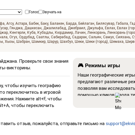
Голос
Звучать на
афа
Агсу
Астара
Бабек
Баку
Балакен
Барда
Бейлаган
Билясувар
Габала
Га
Гусар
Гянджа
Дашкесан
Джалилабад
Джебраил
Джульфа
Евлах
Евлах (гор
джар
Кенгерли
Куба
Кубадлы
Кюрдамир
Лачин
Ленкорань
Ленкорань (горо
чала
Огуз
Ордубад
Саатлы
Сабирабад
Садарак
Сальян
Самух
Сиязань
С
лы
Хызы
Шабран
Шамкир
Шарур
Шахбуз
Шеки
Шеки (город)
Шемаха
Ширв
йджана. Проверьте свои знания
🎮 Режимы игры
рты-викторины.
Наши географические игры
предлагают различные ре
у, чтобы изучить географию
позволяя вам исследовать
сто переключитесь в игровой
помощью кликов, ввода те
жения. Нажмите alt+F, чтобы
даже полетов!
alt+A, чтобы переключить
Показать все
: Режим обуч
котором все местополож
ставить отзыв, пожалуйста, отправьте письмо на
support@ekvi
отображаются на карте, о
изучение и запоминание.