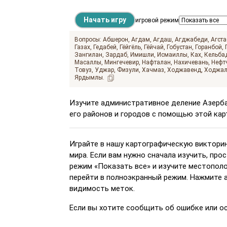
игровой режим
Вопросы:
Абшерон
Агдам
Агдаш
Агджабеди
Агст
Газах
Гедабей
Гёйгёль
Гёйчай
Гобустан
Горанбой
Зангилан
Зардаб
Имишли
Исмаиллы
Ках
Кельба
Масаллы
Мингечевир
Нафталан
Нахичевань
Нефт
Товуз
Уджар
Физули
Хачмаз
Ходжавенд
Ходжа
Ярдымлы
Изучите административное деление Азерба
его районов и городов с помощью этой ка
Играйте в нашу картографическую викторин
мира. Если вам нужно сначала изучить, про
режим «Показать все» и изучите местополо
перейти в полноэкранный режим. Нажмите 
видимость меток.
Если вы хотите сообщить об ошибке или о