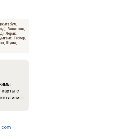
джигабул
од)
Закатала
д)
Лерик
умгаит
Тертер
ан
Шуша
жимы,
 карты с
кста или
ения, в
ения
s.com
блегчая