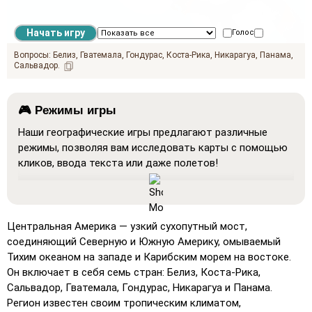
Голос
Звучать на
Вопросы:
Белиз
Гватемала
Гондурас
Коста-Рика
Никарагуа
Панама
Сальвадор
🎮 Режимы игры
Наши географические игры предлагают различные
режимы, позволяя вам исследовать карты с помощью
кликов, ввода текста или даже полетов!
Показать все
: Режим обучения, в котором все
местоположения отображаются на карте, облегчая
изучение и запоминание.
Центральная Америка — узкий сухопутный мост,
Отгадывать (очень легко)
: Работает как
соединяющий Северную и Южную Америку, омываемый
'Отгадывать', но при наведении курсора на место
Тихим океаном на западе и Карибским морем на востоке.
отображается его название.
Он включает в себя семь стран: Белиз, Коста-Рика,
Сальвадор, Гватемала, Гондурас, Никарагуа и Панама.
Отгадывать (легкий)
: Похоже на 'Отгадывать', но
Регион известен своим тропическим климатом,
выделяются три возможных местоположения для