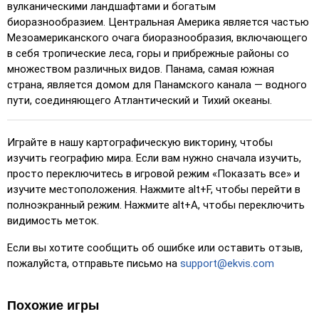
вулканическими ландшафтами и богатым
упрощения выбора.
биоразнообразием. Центральная Америка является частью
Отгадывать
: Кликните точно по указанному месту.
Мезоамериканского очага биоразнообразия, включающего
в себя тропические леса, горы и прибрежные районы со
Отгадывать (сложно)
: Как 'Отгадывать', но
множеством различных видов. Панама, самая южная
местоположения возвращаются к исходному цвету
страна, является домом для Панамского канала — водного
после нажатия.
пути, соединяющего Атлантический и Тихий океаны.
Отгадывать (без границ)
: Как 'Отгадывать', но без
видимых границ, что делает игру сложнее.
Играйте в нашу картографическую викторину, чтобы
Отгадывать (флаги)
: Как 'Отгадывать', но
изучить географию мира. Если вам нужно сначала изучить,
отображается только флаг – без названий.
просто переключитесь в игровой режим «Показать все» и
Множественный выбор
: Выберите правильный
изучите местоположения. Нажмите alt+F, чтобы перейти в
вариант из четырех, кликнув или нажав клавиши 1–4.
полноэкранный режим. Нажмите alt+A, чтобы переключить
видимость меток.
Введите случайный
: Введите названия мест в любом
порядке, они будут выделены на карте по мере
Если вы хотите сообщить об ошибке или оставить отзыв,
прохождения.
пожалуйста, отправьте письмо на
support@ekvis.com
Ввод текста
: Введите название выделенного
местоположения.
Похожие игры
Летать
: Управляйте с помощью стрелок или WASD и