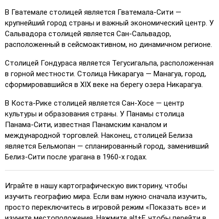
упрощения выбора.
В Гватемале столицей является Гватемала-Сити —
Отгадывать
: Кликните точно по указанному месту.
крупнейший город страны и важный экономический центр. У
Сальвадора столицей является Сан-Сальвадор,
Отгадывать (сложно)
: Как 'Отгадывать', но
расположенный в сейсмоактивном, но динамичном регионе.
местоположения возвращаются к исходному цвету
после нажатия.
Столицей Гондураса является Тегусигальпа, расположенная
в горной местности. Столица Никарагуа — Манагуа, город,
Отгадывать (без границ)
: Как 'Отгадывать', но без
сформировавшийся в XIX веке на берегу озера Никарагуа.
видимых границ, что делает игру сложнее.
Отгадывать (флаги)
: Как 'Отгадывать', но
В Коста-Рике столицей является Сан-Хосе — центр
отображается только флаг – без названий.
культуры и образования страны. У Панамы столица
Панама-Сити, известная Панамским каналом и
Множественный выбор
: Выберите правильный
международной торговлей. Наконец, столицей Белиза
вариант из четырех, кликнув или нажав клавиши 1–4.
является Бельмопан — спланированный город, заменивший
Введите случайный
: Введите названия мест в любом
Белиз-Сити после урагана в 1960-х годах.
порядке, они будут выделены на карте по мере
прохождения.
Играйте в нашу картографическую викторину, чтобы
Ввод текста
: Введите название выделенного
изучить географию мира. Если вам нужно сначала изучить,
местоположения.
просто переключитесь в игровой режим «Показать все» и
изучите местоположения. Нажмите alt+F, чтобы перейти в
Летать
: Управляйте с помощью стрелок или WASD и