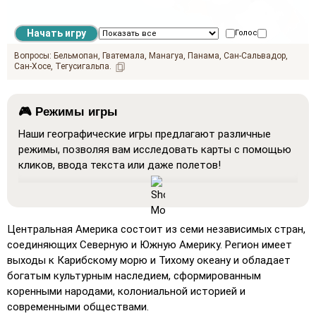
Голос
Звучать на
Вопросы:
Бельмопан
Гватемала
Манагуа
Панама
Сан-Сальвадор
Сан-Хосе
Тегусигальпа
🎮 Режимы игры
Наши географические игры предлагают различные
режимы, позволяя вам исследовать карты с помощью
кликов, ввода текста или даже полетов!
Показать все
: Режим обучения, в котором все
местоположения отображаются на карте, облегчая
изучение и запоминание.
Центральная Америка состоит из семи независимых стран,
Отгадывать (очень легко)
: Работает как
соединяющих Северную и Южную Америку. Регион имеет
'Отгадывать', но при наведении курсора на место
выходы к Карибскому морю и Тихому океану и обладает
отображается его название.
богатым культурным наследием, сформированным
коренными народами, колониальной историей и
Отгадывать (легкий)
: Похоже на 'Отгадывать', но
современными обществами.
выделяются три возможных местоположения для