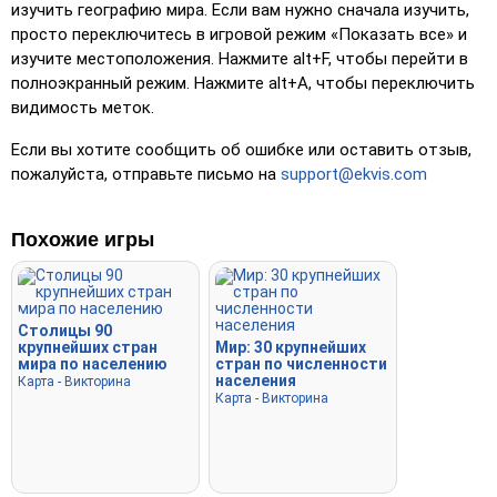
вариант из четырех, кликнув или нажав клавиши 1–4.
изучить географию мира. Если вам нужно сначала изучить,
просто переключитесь в игровой режим «Показать все» и
Введите случайный
: Введите названия мест в любом
изучите местоположения. Нажмите alt+F, чтобы перейти в
порядке, они будут выделены на карте по мере
полноэкранный режим. Нажмите alt+A, чтобы переключить
прохождения.
видимость меток.
Ввод текста
: Введите название выделенного
Если вы хотите сообщить об ошибке или оставить отзыв,
местоположения.
пожалуйста, отправьте письмо на
support@ekvis.com
Летать
: Управляйте с помощью стрелок или WASD и
нажмите пробел для ускорения.
Похожие игры
Столицы 90
крупнейших стран
Мир: 30 крупнейших
мира по населению
стран по численности
населения
Карта - Викторина
Карта - Викторина