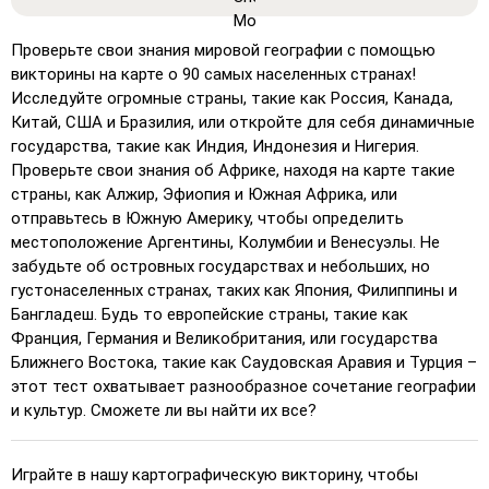
местоположения отображаются на карте, облегчая
изучение и запоминание.
Проверьте свои знания мировой географии с помощью
Отгадывать (очень легко)
: Работает как
викторины на карте о 90 самых населенных странах!
'Отгадывать', но при наведении курсора на место
Исследуйте огромные страны, такие как Россия, Канада,
отображается его название.
Китай, США и Бразилия, или откройте для себя динамичные
государства, такие как Индия, Индонезия и Нигерия.
Отгадывать (легкий)
: Похоже на 'Отгадывать', но
Проверьте свои знания об Африке, находя на карте такие
выделяются три возможных местоположения для
страны, как Алжир, Эфиопия и Южная Африка, или
упрощения выбора.
отправьтесь в Южную Америку, чтобы определить
Отгадывать
: Кликните точно по указанному месту.
местоположение Аргентины, Колумбии и Венесуэлы. Не
забудьте об островных государствах и небольших, но
Отгадывать (сложно)
: Как 'Отгадывать', но
густонаселенных странах, таких как Япония, Филиппины и
местоположения возвращаются к исходному цвету
Бангладеш. Будь то европейские страны, такие как
после нажатия.
Франция, Германия и Великобритания, или государства
Отгадывать (без границ)
: Как 'Отгадывать', но без
Ближнего Востока, такие как Саудовская Аравия и Турция –
видимых границ, что делает игру сложнее.
этот тест охватывает разнообразное сочетание географии
и культур. Сможете ли вы найти их все?
Отгадывать (флаги)
: Как 'Отгадывать', но
отображается только флаг – без названий.
Множественный выбор
: Выберите правильный
Играйте в нашу картографическую викторину, чтобы