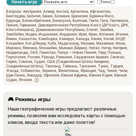
Голос
Звучать на
Вопросы:
Австралия
Алжир
Ангола
Аргентина
Афганистан
Бангладеш
Бельгия
Бенин
Боливия
Бразилия
Буркина-Фасо
Бурунди
Великобритания
Венесуэла
Вьетнам
Гаити
Гана
Гватемала
Гвинея
Германия
Демократическая Республика Конго (ДР Конго, ДРК,
Ко́нго-Кинша́са)
Доминиканская Республика
Египет
Замбия
Зимбабве
Индия
Индонезия
Иордания
Ирак
Иран
Испания
Италия
Йемен
Казахстан
Камбоджа
Камерун
Канада
Кения
Китай
КНДР
Колумбия
Кот-д’Ивуар
Куба
Мадагаскар
Малави
Малайзия
Мали
Марокко
Мексика
Мозамбик
Мьянма (Би́рма)
Непал
Нигер
Нигерия
Нидерланды
ОАЭ
Пакистан
Папуа — Новая Гвинея
Перу
Польша
Португалия
Россия
Руанда
Румыния
Саудовская Аравия
Сенегал
Сирия
Сомали
Судан
США (Соединённые Штаты Америки,
Соединённые Шта́ты)
Таиланд
Тайвань
Танзания
Тунис
Турция
Уганда
Узбекистан
Украина
Филиппины
Франция
Чад
Чехия
Чили
Use 
al
Шри-Ланка
Эквадор
Эфиопия
Южная Африка
Южная Корея
Южный
Судан
Япония
🎮 Режимы игры
Наши географические игры предлагают различные
режимы, позволяя вам исследовать карты с помощью
кликов, ввода текста или даже полетов!
Показать все
: Режим обучения, в котором все