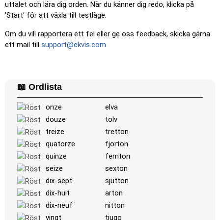
uttalet och lära dig orden. När du känner dig redo, klicka på
'Start' för att växla till testläge.
Om du vill rapportera ett fel eller ge oss feedback, skicka gärna
ett mail till
support@ekvis.com
📖 Ordlista
onze
elva
douze
tolv
treize
tretton
quatorze
fjorton
quinze
femton
seize
sexton
dix-sept
sjutton
dix-huit
arton
dix-neuf
nitton
vingt
tjugo