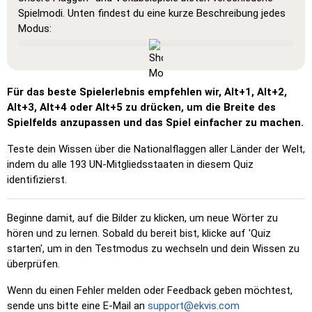
Spielmodi. Unten findest du eine kurze Beschreibung jedes
Modus:
Alles anzeigen
: Ein Lernmodus, in dem alle Karten sichtbar
sind, sodass du sie auswendig lernen oder ausdrucken
kannst.
Für das beste Spielerlebnis empfehlen wir, Alt+1, Alt+2,
Lernen
: Klicke auf die Karten, um die Übersetzung zu
Alt+3, Alt+4 oder Alt+5 zu drücken, um die Breite des
sehen und das Wort zu hören.
Spielfelds anzupassen und das Spiel einfacher zu machen.
Klicke auf …
: Klicke genau auf das Wort oder die Flagge,
Teste dein Wissen über die Nationalflaggen aller Länder der Welt,
die du finden sollst.
indem du alle 193 UN-Mitgliedsstaaten in diesem Quiz
Mehrfachauswahl
: Wähle die richtige Option aus vier
identifizierst.
Möglichkeiten durch Klicken oder mit den Tasten 1–4.
Zufallstippen
: Tippe die Wörter in beliebiger Reihenfolge
Beginne damit, auf die Bilder zu klicken, um neue Wörter zu
ein; sie werden im Raster hervorgehoben, während du
hören und zu lernen. Sobald du bereit bist, klicke auf 'Quiz
schreibst.
starten', um in den Testmodus zu wechseln und dein Wissen zu
überprüfen.
Schreiben
: Tippe den Namen des hervorgehobenen Bildes
ein.
Wenn du einen Fehler melden oder Feedback geben möchtest,
sende uns bitte eine E-Mail an
support@ekvis.com
Buchstaben
: Ordne die Buchstaben so an, dass das Wort