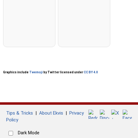
Graphics include
Twemoji
by Twitter licensed under
CC BY 4.0
Tips & Tricks
|
About Ekvis
|
Privacy
Policy
Dark Mode