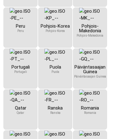
Peru
Pohjois-Korea
Pohjois-
Makedonia
Peru
Pohjois-Korea
Pohjois-Makedonia
Portugali
Puola
Päiväntasaajan
Guinea
Portugali
Puola
Päiväntasaajan Guinea
Qatar
Ranska
Romania
Qatar
Ranska
Romania