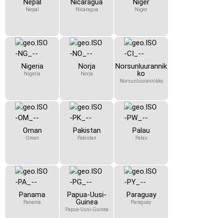
Nepal
Nicaragua
Niger
Nepal
Nicaragua
Niger
Nigeria
Norja
Norsunluurannik
ko
Nigeria
Norja
Norsunluurannikko
Oman
Pakistan
Palau
Oman
Pakistan
Palau
Panama
Papua-Uusi-
Paraguay
Guinea
Panama
Paraguay
Papua-Uusi-Guinea