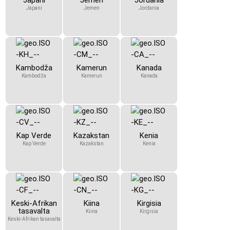
Japani
Jemen
Jordania
Japani
Jemen
Jordania
Kambodža
Kamerun
Kanada
Kambodža
Kamerun
Kanada
Kap Verde
Kazakstan
Kenia
Kap Verde
Kazakstan
Kenia
Keski-Afrikan
Kiina
Kirgisia
tasavalta
Kiina
Kirgisia
Keski-Afrikan tasavalta