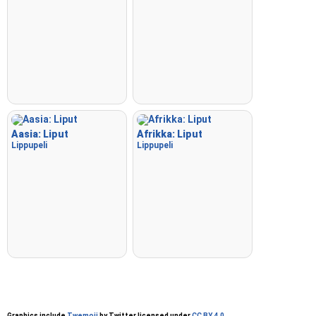
Aasia: Liput
Afrikka: Liput
Lippupeli
Lippupeli
Graphics include
Twemoji
by Twitter licensed under
CC BY 4.0