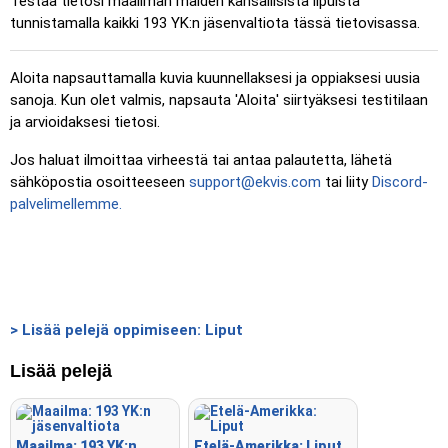
Testaa tietosi maailman maiden kansallisista lipuista
tunnistamalla kaikki 193 YK:n jäsenvaltiota tässä tietovisassa.
Aloita napsauttamalla kuvia kuunnellaksesi ja oppiaksesi uusia
sanoja. Kun olet valmis, napsauta 'Aloita' siirtyäksesi testitilaan
ja arvioidaksesi tietosi.
Jos haluat ilmoittaa virheestä tai antaa palautetta, lähetä
sähköpostia osoitteeseen
support@ekvis.com
tai liity
Discord-
palvelimellemme.
> Lisää pelejä oppimiseen: Liput
Lisää pelejä
Maailma: 193 YK:n
Etelä-Amerikka: Liput