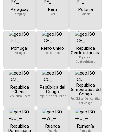
Paraguay
Perú
Polonia
Paraguay
Perú
Polonia
Portugal
Reino Unido
República
Centroafricana
Portugal
Reino Unido
República
Centroafricana
República
República
República del
Democrática del
Checa
Congo
Congo
República Checa
República del Congo
República Democrática
del Congo
República
Ruanda
Rumanía
Dominicana
Ruanda
Rumanía