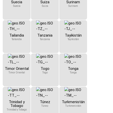
Suecia
Suiza
Surinam
Suecia
Suiza
Surinam
Tailandia
Tanzania
Tayikistán
Tailandia
Tanzania
Tayikistán
Timor Oriental
Togo
Tonga
Timor Oriental
Togo
Tonga
Trinidad y
Túnez
Turkmenistán
Tobago
Túnez
Turkmenistán
Trinidad y Tobago