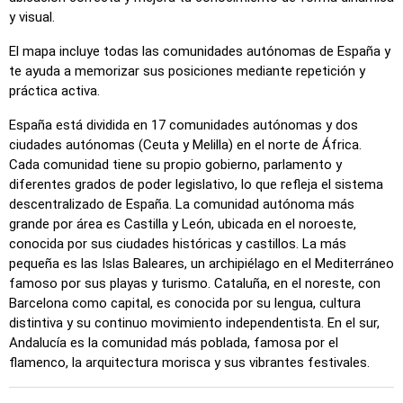
y visual.
Haz clic en… (fácil)
: Similar a 'Haz clic en…', pero se
resaltan tres ubicaciones posibles para facilitar la
El mapa incluye todas las comunidades autónomas de España y
selección.
te ayuda a memorizar sus posiciones mediante repetición y
Haz clic en…
: Haz clic exactamente en la ubicación
práctica activa.
indicada.
España está dividida en 17 comunidades autónomas y dos
Haz clic en… (difícil)
: Como 'Haz clic en…', pero las
ciudades autónomas (Ceuta y Melilla) en el norte de África.
ubicaciones vuelven a su color original después de ser
Cada comunidad tiene su propio gobierno, parlamento y
seleccionadas.
diferentes grados de poder legislativo, lo que refleja el sistema
descentralizado de España. La comunidad autónoma más
Haz clic en… (sin fronteras)
: Como 'Haz clic en…', pero
grande por área es Castilla y León, ubicada en el noroeste,
sin bordes visibles, lo que lo hace más desafiante.
conocida por sus ciudades históricas y castillos. La más
Haz clic en… (banderas)
: Como 'Haz clic en…', pero solo
pequeña es las Islas Baleares, un archipiélago en el Mediterráneo
se muestra una bandera, sin nombres.
famoso por sus playas y turismo. Cataluña, en el noreste, con
Barcelona como capital, es conocida por su lengua, cultura
Opción múltiple
: Elige la opción correcta entre cuatro
distintiva y su continuo movimiento independentista. En el sur,
haciendo clic o presionando las teclas 1–4.
Andalucía es la comunidad más poblada, famosa por el
Escribir al azar
: Escribe los nombres de las ubicaciones en
flamenco, la arquitectura morisca y sus vibrantes festivales.
cualquier orden; se resaltarán en el mapa a medida que
avances.