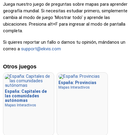
Juega nuestro juego de preguntas sobre mapas para aprender
Escribir
: Escribe el nombre de la ubicación resaltada.
geografía mundial. Si necesitas estudiar primero, simplemente
Volar
: Usa las teclas de flecha o WASD para moverte y
cambia al modo de juego 'Mostrar todo' y aprende las
presiona la barra espaciadora para aumentar la velocidad.
ubicaciones. Presiona alt+F para ingresar al modo de pantalla
completa.
Si quieres reportar un fallo o darnos tu opinión, mándanos un
correo a
support@ekvis.com
Otros juegos
España: Provincias
Mapas Interactivos
España: Capitales de
las comunidades
autónomas
Mapas Interactivos