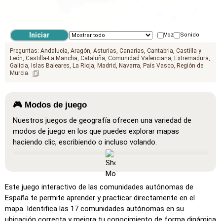
Voz
Sonido
Preguntas:
Andalucía
Aragón
Asturias
Canarias
Cantabria
Castilla y
León
Castilla-La Mancha
Cataluña
Comunidad Valenciana
Extremadura
Galicia
Islas Baleares
La Rioja
Madrid
Navarra
País Vasco
Región de
Murcia
🎮 Modos de juego
Nuestros juegos de geografía ofrecen una variedad de
modos de juego en los que puedes explorar mapas
haciendo clic, escribiendo o incluso volando.
Mostrar todo
: Un modo de aprendizaje donde todas las
ubicaciones son visibles en el mapa, lo que facilita el
estudio y la memorización.
Este juego interactivo de las comunidades autónomas de
Haz clic en… (muy fácil)
: Funciona como 'Haz clic en…',
España te permite aprender y practicar directamente en el
pero al pasar el cursor sobre una ubicación, se muestra su
mapa. Identifica las 17 comunidades autónomas en su
nombre.
ubicación correcta y mejora tu conocimiento de forma dinámica