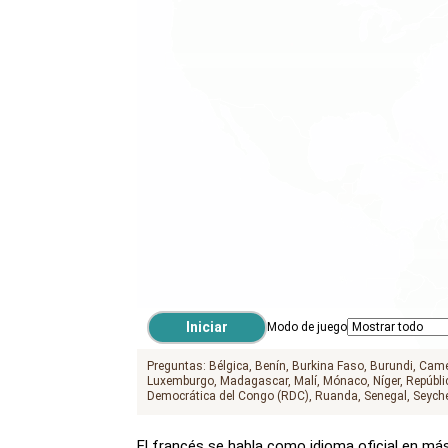
Modo de juego
Preguntas:
Bélgica
Benín
Burkina Faso
Burundi
Came
Luxemburgo
Madagascar
Malí
Mónaco
Níger
Repúbli
Democrática del Congo (RDC)
Ruanda
Senegal
Seyche
El francés se habla como idioma oficial en má