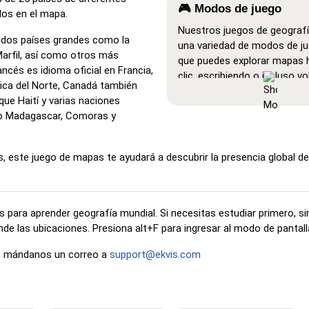
🎮 Modos de juego
los en el mapa.
Nuestros juegos de geograf
uidos países grandes como la
una variedad de modos de ju
arfil, así como otros más
que puedes explorar mapas 
ncés es idioma oficial en Francia,
clic, escribiendo o incluso vo
ica del Norte, Canadá también
Mostrar todo
: Un modo de 
que Haití y varias naciones
donde todas las ubicacione
mo Madagascar, Comoras y
visibles en el mapa, lo que fac
estudio y la memorización.
s, este juego de mapas te ayudará a descubrir la presencia global de
Haz clic en… (muy fácil)
: 
como 'Haz clic en…', pero al 
cursor sobre una ubicación,
su nombre.
 para aprender geografía mundial. Si necesitas estudiar primero, 
de las ubicaciones. Presiona alt+F para ingresar al modo de pantal
Haz clic en… (fácil)
: Simila
en…', pero se resaltan tres 
ón, mándanos un correo a
support@ekvis.com
posibles para facilitar la sel
Haz clic en…
: Haz clic exa
la ubicación indicada.