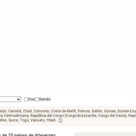
Voz
Sonido
rún
Canadá
Chad
Comoras
Costa de Marfil
Francia
Gabón
Guinea
Guinea Ecu
ca Centroafricana
República del Congo (Congo-Brazzaville, Congo del Oeste)
Repú
lles
Suiza
Togo
Vanuatu
Yibuti
s de 25 países de diferentes