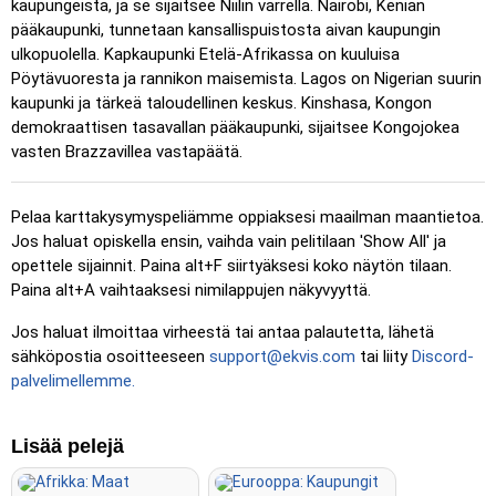
kaupungeista, ja se sijaitsee Niilin varrella. Nairobi, Kenian
Klikkaa (helppo)
: Kuten ”Klikkaa”, mutta kolme mahdollista
pääkaupunki, tunnetaan kansallispuistosta aivan kaupungin
sijaintia korostetaan.
ulkopuolella. Kapkaupunki Etelä-Afrikassa on kuuluisa
Klikkaa
: Klikkaa täsmälleen oikeaa sijaintia.
Pöytävuoresta ja rannikon maisemista. Lagos on Nigerian suurin
kaupunki ja tärkeä taloudellinen keskus. Kinshasa, Kongon
Klikkaa (vaikea)
: Kuten ”Klikkaa”, mutta sijainnit palautuvat
demokraattisen tasavallan pääkaupunki, sijaitsee Kongojokea
alkuperäiseen väriinsä klikkauksen jälkeen.
vasten Brazzavillea vastapäätä.
Klikkaa (ei rajoja)
: Kuten ”Klikkaa”, mutta ilman näkyviä
rajoja, mikä lisää haastetta.
Pelaa karttakysymyspeliämme oppiaksesi maailman maantietoa.
Klikkaa (liput)
: Kuten ”Klikkaa”, mutta näytetään vain lippu
Jos haluat opiskella ensin, vaihda vain pelitilaan 'Show All' ja
– ei nimiä.
opettele sijainnit. Paina alt+F siirtyäksesi koko näytön tilaan.
Monivalinta
: Valitse oikea vaihtoehto neljästä klikkaamalla
Paina alt+A vaihtaaksesi nimilappujen näkyvyyttä.
tai painamalla numeroita 1–4.
Jos haluat ilmoittaa virheestä tai antaa palautetta, lähetä
Kirjoita satunnaisesti
: Kirjoita sijaintien nimet missä
sähköpostia osoitteeseen
support@ekvis.com
tai liity
Discord-
tahansa järjestyksessä; ne korostetaan kartalla edetessäsi.
palvelimellemme.
Kirjoita
: Kirjoita korostetun sijainnin nimi.
Lennä
: Ohjaa nuolinäppäimillä tai WASD-näppäimillä ja
Lisää pelejä
käytä välilyöntiä nopeuslisäykseen.