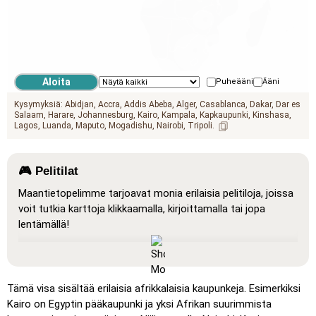
Puheääni
Ääni
Kysymyksiä:
Abidjan
Accra
Addis Abeba
Alger
Casablanca
Dakar
Dar es
Salaam
Harare
Johannesburg
Kairo
Kampala
Kapkaupunki
Kinshasa
Lagos
Luanda
Maputo
Mogadishu
Nairobi
Tripoli
🎮 Pelitilat
Maantietopelimme tarjoavat monia erilaisia pelitiloja, joissa
voit tutkia karttoja klikkaamalla, kirjoittamalla tai jopa
lentämällä!
Näytä kaikki
: Oppimistila, jossa kaikki sijainnit näkyvät
kartalla, mikä helpottaa opiskelua ja hahmottamista.
Klikkaa (erittäin helppo)
: Toimii kuten ”Klikkaa”, mutta
Tämä visa sisältää erilaisia afrikkalaisia kaupunkeja. Esimerkiksi
kun viet hiiren sijainnin päälle, sen nimi näytetään.
Kairo on Egyptin pääkaupunki ja yksi Afrikan suurimmista