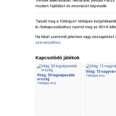
trendek alakításában. Néhányuk, például Párizs
modern fejlődést és innovációt képviselik.
Tanuld meg a földrajzot térképes kvízjátékaink
ki-/bekapcsolásához nyomd meg az Alt+A bille
Ha hibát szeretnél jelenteni vagy visszajelzést a
szerverünkhöz.
Kapcsolódó játékok
Világ: 15 nagyvár
Világ: 30 legnépesebb
Térképes kvíz
ország
Térképes kvíz