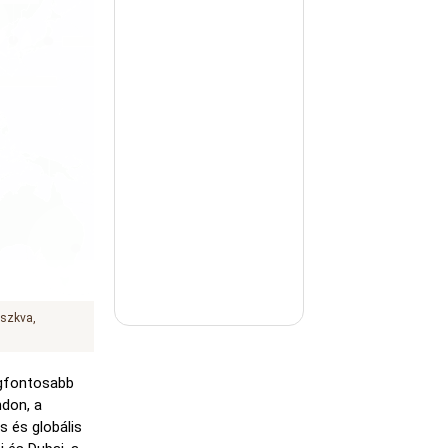
szkva
legfontosabb
ndon, a
s és globális