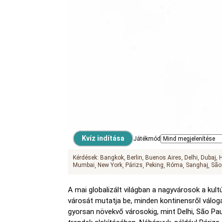
Játékmód
Kérdések:
Bangkok
Berlin
Buenos Aires
Delhi
Dubaj
Mumbai
New York
Párizs
Peking
Róma
Sanghaj
São
A mai globalizált világban a nagyvárosok a kult
városát mutatja be, minden kontinensről válog
gyorsan növekvő városokig, mint Delhi, São Pau