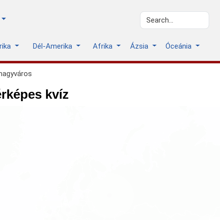
rika
Dél-Amerika
Afrika
Ázsia
Óceánia
 nagyváros
érképes kvíz