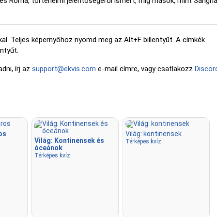
 és Róma, történelmi jelentőségéről ismert, míg mások, mint Sanghaj
kal. Teljes képernyőhöz nyomd meg az Alt+F billentyűt. A címkék
ntyűt.
dni, írj az
support@ekvis.com
e-mail címre, vagy csatlakozz
Discor
os
Világ: kontinensek
Világ: Kontinensek és
Térképes kvíz
óceánok
Térképes kvíz