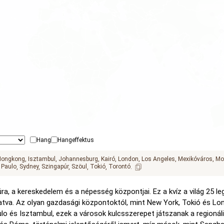
Hang
Hangeffektus
Hongkong
Isztambul
Johannesburg
Kairó
London
Los Angeles
Mexikóváros
Mo
 Paulo
Sydney
Szingapúr
Szöul
Tokió
Torontó
úra, a kereskedelem és a népesség központjai. Ez a kvíz a világ 25 
atva. Az olyan gazdasági központoktól, mint New York, Tokió és Lo
lo és Isztambul, ezek a városok kulcsszerepet játszanak a regionáli