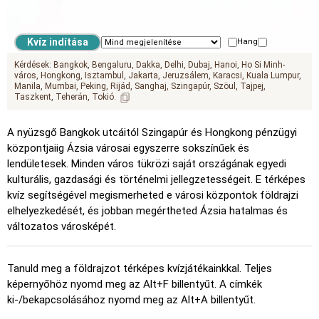
Hang
Hangeffektus
Kérdések:
Bangkok
Bengaluru
Dakka
Delhi
Dubaj
Hanoi
Ho Si Minh-
város
Hongkong
Isztambul
Jakarta
Jeruzsálem
Karacsi
Kuala Lumpur
Manila
Mumbai
Peking
Rijád
Sanghaj
Szingapúr
Szöul
Tajpej
Taszkent
Teherán
Tokió
A nyüzsgő Bangkok utcáitól Szingapúr és Hongkong pénzügyi
központjaiig Ázsia városai egyszerre sokszínűek és
lendületesek. Minden város tükrözi saját országának egyedi
kulturális, gazdasági és történelmi jellegzetességeit. E térképes
kvíz segítségével megismerheted e városi központok földrajzi
elhelyezkedését, és jobban megértheted Ázsia hatalmas és
változatos városképét.
Tanuld meg a földrajzot térképes kvízjátékainkkal. Teljes
képernyőhöz nyomd meg az Alt+F billentyűt. A címkék
ki-/bekapcsolásához nyomd meg az Alt+A billentyűt.